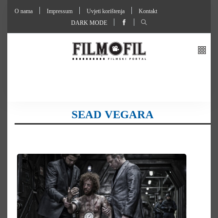
O nama
Impressum
Uvjeti korištenja
Kontakt
DARK MODE
SEAD VEGARA