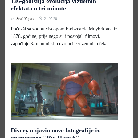
136-godišnja evolucija vizuelnih
efektata u tri minute
Sead Vegara
21.05.2014.
Počevši sa zoopraxiscopom Eadwearda Muybridgea iz
1878. godine, prije nego su i postojali filmovi,
započinje 3-minutni klip evolucije vizeulnih efekat...
Disney objavio nove fotografije iz
animiranog ''Big Hero 6''