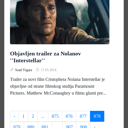
Objavljen trailer za Nolanov
''Interstellar''
Sead Vegara
17.05.2014.
Trailer za novi film Cristophera Nolana Interstellar je
objavljne od strane filmskog studija Paramount
Pictures. Matthew McConaughey u filmu glumi pre...
‹
1
2
...
875
876
877
878
879
880
881
...
907
908
›