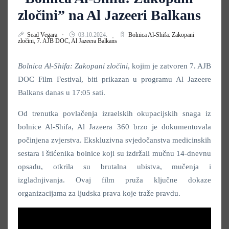
zločini” na Al Jazeeri Balkans
Sead Vegara
03.10.2024.
Bolnica Al-Shifa: Zakopani
zločini,
7. AJB DOC,
Al Jazeera Balkans
Bolnica Al-Shifa: Zakopani zločini
, kojim je zatvoren 7. AJB
DOC Film Festival, biti prikazan u programu Al Jazeere
Balkans danas u 17:05 sati.
Od trenutka povlačenja izraelskih okupacijskih snaga iz
bolnice Al-Shifa, Al Jazeera 360 brzo je dokumentovala
počinjena zvjerstva. Ekskluzivna svjedočanstva medicinskih
sestara i štićenika bolnice koji su izdržali mučnu 14-dnevnu
opsadu, otkrila su brutalna ubistva, mučenja i
izgladnjivanja. Ovaj film pruža ključne dokaze
organizacijama za ljudska prava koje traže pravdu.