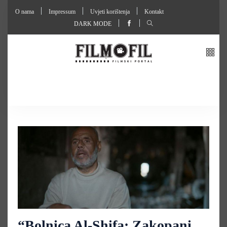
O nama
Impressum
Uvjeti korištenja
Kontakt
DARK MODE
“Bolnica Al-Shifa: Zakopani