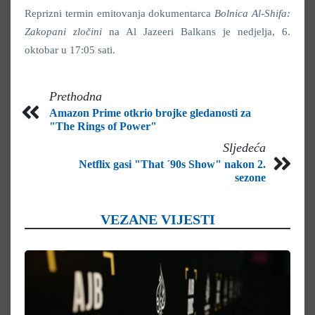
Reprizni termin emitovanja dokumentarca
Bolnica Al-Shifa:
Zakopani zločini
na Al Jazeeri Balkans je nedjelja, 6.
oktobar u 17:05 sati.
Prethodna
Amazon Prime otkrio brojke gledanosti za
"The Rings of Power"
Sljedeća
Netflix gasi "That ´90s Show" nakon 2.
sezone
VEZANE VIJESTI