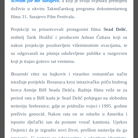
Scream for me Sarajevo
, a koji je svoju svjetsku premijeru
doživio u okviru Takmičarskog programa dokumentarnog
filma 31. Sarajevo Film Festivala.
Projekciji su prisustvovali protagonist filma
Sead Delić
,
reditelj Tarik Hodžić i producent Adnan Ćuhara koji su
nakon projekcije pozdravljeni višeminutnim ovacijama, te
su odgovarali na pitanja oduševljene publike u razgovoru
koji je trajao gotovo sat vremena.
Bosanski vitez
na bajkovit i vizuelno romantičan način
istražuje porijeklo Bosanaca kroz istrazivačku priču hrabrog
borca Armije BiH Seada Delića. Radnja filma veže se za
period rata u BiH kada je Sead Delić pobjegao na slobodnu
teritoriju Srebrenice, gdje se pridružio vojsci i 1995. godine
preživio genocid. Nakon rata on se odselio u Ameriku i
ispunio dječački san da postane vozač kamiona. Uprkos
činjenici da je izgradio novi život, prošlost nastavlja da ga