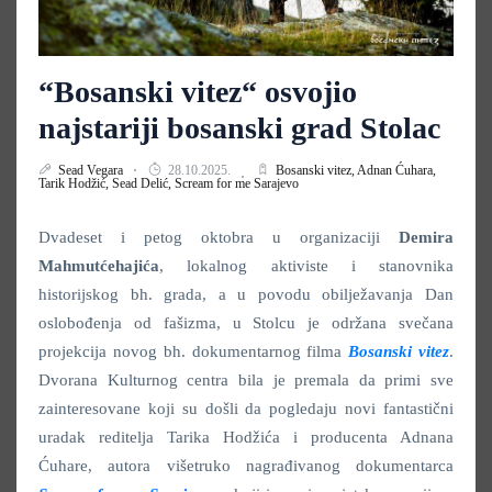
“Bosanski vitez“ osvojio
najstariji bosanski grad Stolac
Sead Vegara
28.10.2025.
Bosanski vitez,
Adnan Ćuhara,
Tarik Hodžić,
Sead Delić,
Scream for me Sarajevo
Dvadeset i petog oktobra u organizaciji
Demira
Mahmutćehajića
, lokalnog aktiviste i stanovnika
historijskog bh. grada, a u povodu obilježavanja Dan
oslobođenja od fašizma, u Stolcu je održana svečana
projekcija novog bh. dokumentarnog filma
Bosanski vitez
.
Dvorana Kulturnog centra bila je premala da primi sve
zainteresovane koji su došli da pogledaju novi fantastični
uradak reditelja Tarika Hodžića i producenta Adnana
Ćuhare, autora višetruko nagrađivanog dokumentarca