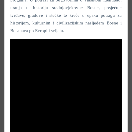
proganja. U potrazi za odgovorima o vlastitom identitetu,
uranja u historiju srednjovjekovne Bosne, posjećuje
tvrđave, gradove i stećke te kreće u epsku potragu za
historijom, kulturnim i civilizacijskim nasljeđem Bosne i
Bosanaca po Evropi i svijetu.