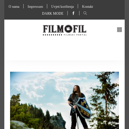
O nama
Impressum
Uvjeti korištenja
Kontakt
DARK MODE