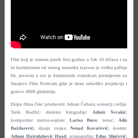
Film koji je sniman punih šest godina u čak 10 država i na
tri kontinentata od samog nastanka izazvao je veliku pažnju
bh. javnosti a sve je kulminiralo svjetskom premijerom na
Sarajevo Film Festivalu gdje je imao nekoliko projekcija i
gotovo 4000 gledatelja.
Ekipu filma čine: producent: Adnan Ćuhara; scenarij i režija:
Tarik Hodžić; direktor fotografije:
Admir Švrakić
;
kompozitor mezzo-sopran:
Larisa Buro
; tonac:
Adis
Baždarević
; dizajn zvuka:
Nenad Kovačević
; kostim:
Adnan Hajrulahović Haad
; scenografija:
Edna Slipčević
;