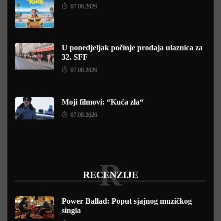
07.08.2026.
U ponedjeljak počinje prodaja ulaznica za
32. SFF
07.08.2026.
Moji filmovi: “Kuća zla“
07.08.2026.
R
RECENZIJE
Power Ballad: Poput sjajnog muzičkog
singla