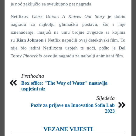
je noć zaključio sa sveukupno pet nagrada.
Netflixov
Glass Onion: A Knives Out Story
je dobio
nagradu za najbolju glumačku postavu, što i nije
iznenađenje, imajući na umu brojne zvijezde sa kojima
su
Rian Johnson
i Netflix napučili ovaj detektivski film. To
nije bio jedini Netflixom uspjeh te noći, pošto je Del
Torov
Pinocchio
osvojio nagradu za najbolji animirani film.
Prethodna
Box office: "The Way of Water" nastavlja
uspješni niz
Sljedeća
Poziv za prijave na Innovation Sofia Lab
2023
VEZANE VIJESTI