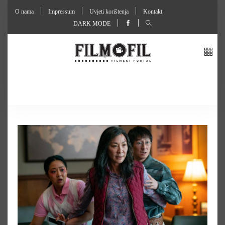
O nama
Impressum
Uvjeti korištenja
Kontakt
DARK MODE