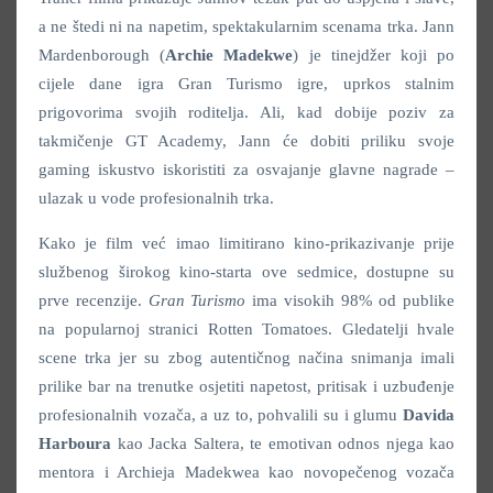
a ne štedi ni na napetim, spektakularnim scenama trka. Jann
Mardenborough (
Archie Madekwe
) je tinejdžer koji po
cijele dane igra Gran Turismo igre, uprkos stalnim
prigovorima svojih roditelja. Ali, kad dobije poziv za
takmičenje GT Academy, Jann će dobiti priliku svoje
gaming iskustvo iskoristiti za osvajanje glavne nagrade –
ulazak u vode profesionalnih trka.
Kako je film već imao limitirano kino-prikazivanje prije
službenog širokog kino-starta ove sedmice, dostupne su
prve recenzije.
Gran Turismo
ima visokih 98% od publike
na popularnoj stranici Rotten Tomatoes. Gledatelji hvale
scene trka jer su zbog autentičnog načina snimanja imali
prilike bar na trenutke osjetiti napetost, pritisak i uzbuđenje
profesionalnih vozača, a uz to, pohvalili su i glumu
Davida
Harboura
kao Jacka Saltera, te emotivan odnos njega kao
mentora i Archieja Madekwea kao novopečenog vozača