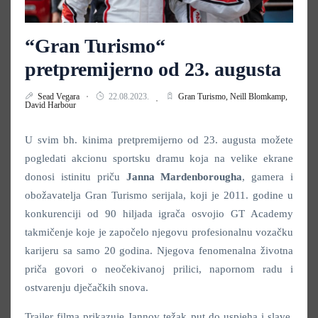
“Gran Turismo“
pretpremijerno od 23. augusta
Sead Vegara
22.08.2023.
Gran Turismo,
Neill Blomkamp,
David Harbour
U svim bh. kinima pretpremijerno od 23. augusta možete
pogledati akcionu sportsku dramu koja na velike ekrane
donosi istinitu priču
Janna Mardenborougha
, gamera i
obožavatelja Gran Turismo serijala, koji je 2011. godine u
konkurenciji od 90 hiljada igrača osvojio GT Academy
takmičenje koje je započelo njegovu profesionalnu vozačku
karijeru sa samo 20 godina. Njegova fenomenalna životna
priča govori o neočekivanoj prilici, napornom radu i
ostvarenju dječačkih snova.
Trailer filma prikazuje Jannov težak put do uspjeha i slave,