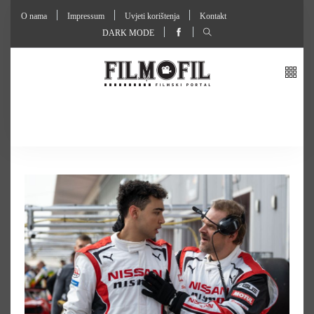
O nama
Impressum
Uvjeti korištenja
Kontakt
DARK MODE