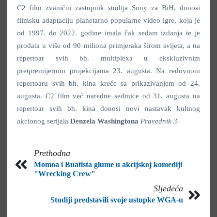
C2 film zvanični zastupnik studija Sony za BiH, donosi
filmsku adaptaciju planetarno popularne video igre, koja je
od 1997. do 2022. godine imala čak sedam izdanja te je
prodata u više od 90 miliona primjeraka širom svijeta, a na
repertoar svih bh. multiplexa u ekskluzivnim
pretpremijernim projekcijama 23. augusta. Na redovnom
repertoaru svih bh. kina kreće sa prikazivanjem od 24.
augusta. C2 film već naredne sedmice od 31. augusta na
repertoar svih bh. kina donosi novi nastavak kultnog
akcionog serijala
Denzela Washingtona
Pravednik 3.
Prethodna
Momoa i Buatista glume u akcijskoj komediji
"Wrecking Crew"
Sljedeća
Studiji predstavili svoje ustupke WGA-u