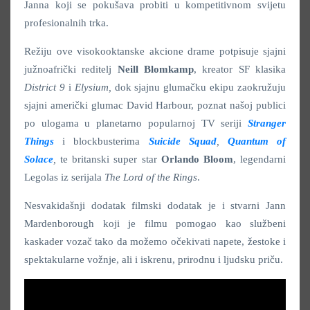
Janna koji se pokušava probiti u kompetitivnom svijetu
profesionalnih trka.
Režiju ove visokooktanske akcione drame potpisuje sjajni
južnoafrički reditelj
Neill Blomkamp
, kreator SF klasika
District 9
i
Elysium,
dok sjajnu glumačku ekipu zaokružuju
sjajni američki glumac David Harbour, poznat našoj publici
po ulogama u planetarno popularnoj TV seriji
Stranger
Things
i blockbusterima
Suicide Squad
,
Quantum of
Solace
,
te britanski super star
Orlando Bloom
, legendarni
Legolas iz serijala
The Lord of the Rings
.
Nesvakidašnji dodatak filmski dodatak je i stvarni Jann
Mardenborough koji je filmu pomogao kao službeni
kaskader vozač tako da možemo očekivati napete, žestoke i
spektakularne vožnje, ali i iskrenu, prirodnu i ljudsku priču.