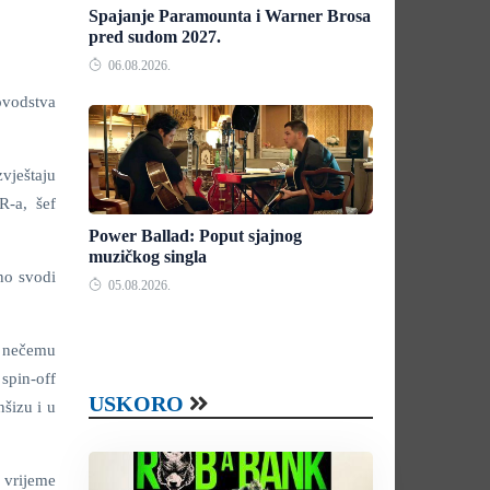
Spajanje Paramounta i Warner Brosa
pred sudom 2027.
06.08.2026.
ovodstva
vještaju
R-a, šef
Power Ballad: Poput sjajnog
muzičkog singla
no svodi
05.08.2026.
o nečemu
 spin-off
USKORO
nšizu i u
a vrijeme