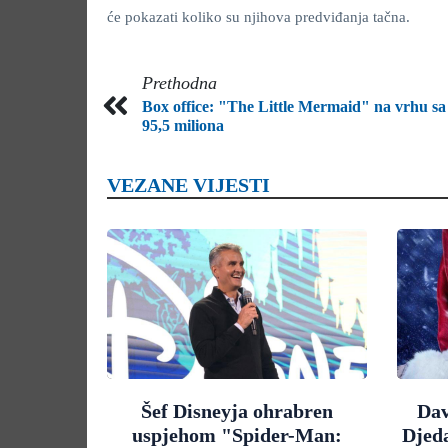
će pokazati koliko su njihova predviđanja tačna.
Prethodna
Box office: "The Little Mermaid" na vrhu sa
95,5 miliona
VEZANE VIJESTI
Šef Disneyja ohrabren
Dav
uspjehom "Spider-Man:
Djed