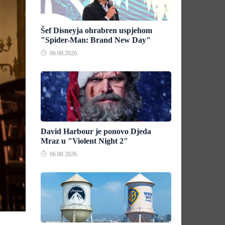
Šef Disneyja ohrabren uspjehom
"Spider-Man: Brand New Day"
06.08.2026.
David Harbour je ponovo Djeda
Mraz u "Violent Night 2"
06.08.2026.