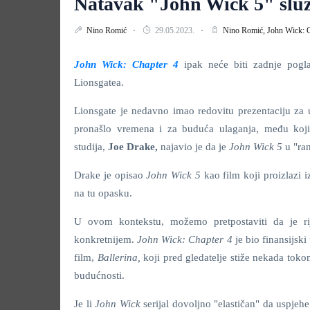
Natavak "John Wick 5" služ
Nino Romić
29.05.2023.
Nino Romić,
John Wick: 
John Wick: Chapter 4
ipak neće biti zadnje pogl
Lionsgatea.
Lionsgate je nedavno imao redovitu prezentaciju za u
pronašlo vremena i za buduća ulaganja, među koji
studija,
Joe Drake,
najavio je da je
John Wick 5
u "ra
Drake je opisao
John Wick 5
kao film koji proizlazi
na tu opasku.
U ovom kontekstu, možemo pretpostaviti da je ri
konkretnijem.
John Wick: Chapter 4
je bio finansijski
film,
Ballerina,
koji pred gledatelje stiže nekada toko
budućnosti.
Je li
John Wick
serijal dovoljno "elastičan" da uspjehe