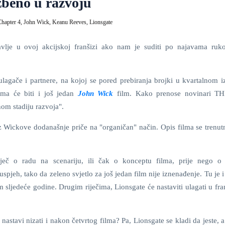
beno u razvoju
Chapter 4,
John Wick,
Keanu Reeves,
Lionsgate
avlje u ovoj akcijskoj franšizi ako nam je suditi po najavama ruk
lagače i partnere, na kojoj se pored prebiranja brojki u kvartalnom iz
ma će biti i još jedan
John Wick
film. Kako prenose novinari TH
nom stadiju razvoja".
 iz Wickove dodanašnje priče na "organičan" način. Opis filma se trenut
ječ o radu na scenariju, ili čak o konceptu filma, prije nego 
 uspjeh, tako da zeleno svjetlo za još jedan film nije iznenađenje. Tu je i
m sljedeće godine. Drugim riječima, Lionsgate će nastaviti ulagati u fra
 nastavi nizati i nakon četvrtog filma? Pa, Lionsgate se kladi da jeste, 