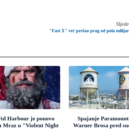
Sljed
"Fast X" već prešao prag od pola milija
id Harbour je ponovo
Spajanje Paramount
a Mraz u "Violent Night
Warner Brosa pred s