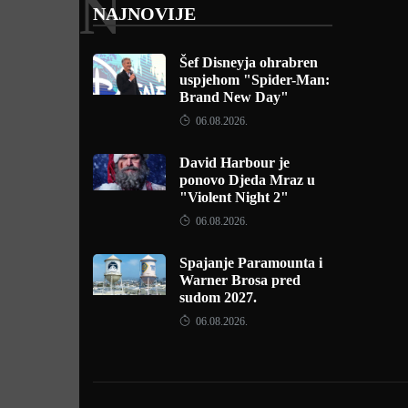
N
NAJNOVIJE
Šef Disneyja ohrabren
uspjehom "Spider-Man:
Brand New Day"
06.08.2026.
David Harbour je
ponovo Djeda Mraz u
"Violent Night 2"
06.08.2026.
Spajanje Paramounta i
Warner Brosa pred
sudom 2027.
06.08.2026.