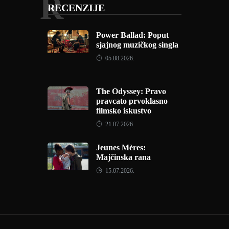
R
RECENZIJE
Power Ballad: Poput
sjajnog muzičkog singla
05.08.2026.
The Odyssey: Pravo
pravcato prvoklasno
filmsko iskustvo
21.07.2026.
Jeunes Mères:
Majčinska rana
15.07.2026.