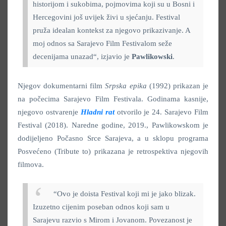
historijom i sukobima, pojmovima koji su u Bosni i
Hercegovini još uvijek živi u sjećanju. Festival
pruža idealan kontekst za njegovo prikazivanje. A
moj odnos sa Sarajevo Film Festivalom seže
decenijama unazad“, izjavio je
Pawlikowski
.
Njegov dokumentarni film
Srpska epika
(1992) prikazan je
na počecima Sarajevo Film Festivala. Godinama kasnije,
njegovo ostvarenje
Hladni rat
otvorilo je 24. Sarajevo Film
Festival (2018). Naredne godine, 2019., Pawlikowskom je
dodijeljeno Počasno Srce Sarajeva, a u sklopu programa
Posvećeno (Tribute to) prikazana je retrospektiva njegovih
filmova.
“Ovo je doista Festival koji mi je jako blizak.
Izuzetno cijenim poseban odnos koji sam u
Sarajevu razvio s Mirom i Jovanom. Povezanost je