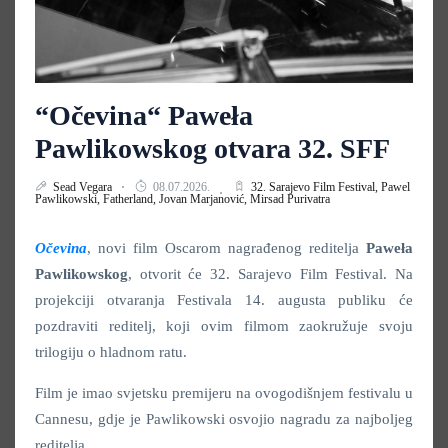
“Očevina“ Paweła
Pawlikowskog otvara 32. SFF
Sead Vegara
08.07.2026.
32. Sarajevo Film Festival,
Pawel
Pawlikowski,
Fatherland,
Jovan Marjanović,
Mirsad Purivatra
Očevina
, novi film Oscarom nagrađenog reditelja
Paweła
Pawlikowskog
, otvorit će 32. Sarajevo Film Festival. Na
projekciji otvaranja Festivala 14. augusta publiku će
pozdraviti reditelj, koji ovim filmom zaokružuje svoju
trilogiju o hladnom ratu.
Film je imao svjetsku premijeru na ovogodišnjem festivalu u
Cannesu, gdje je Pawlikowski osvojio nagradu za najboljeg
reditelja.