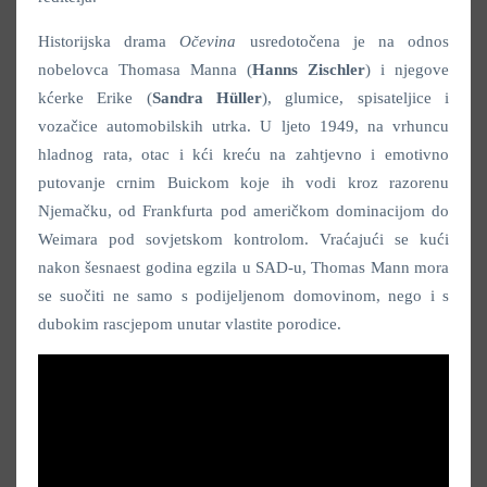
Historijska drama
Očevina
usredotočena je na odnos
nobelovca Thomasa Manna (
Hanns Zischler
) i njegove
kćerke Erike (
Sandra Hüller
), glumice, spisateljice i
vozačice automobilskih utrka. U ljeto 1949, na vrhuncu
hladnog rata, otac i kći kreću na zahtjevno i emotivno
putovanje crnim Buickom koje ih vodi kroz razorenu
Njemačku, od Frankfurta pod američkom dominacijom do
Weimara pod sovjetskom kontrolom. Vraćajući se kući
nakon šesnaest godina egzila u SAD-u, Thomas Mann mora
se suočiti ne samo s podijeljenom domovinom, nego i s
dubokim rascjepom unutar vlastite porodice.