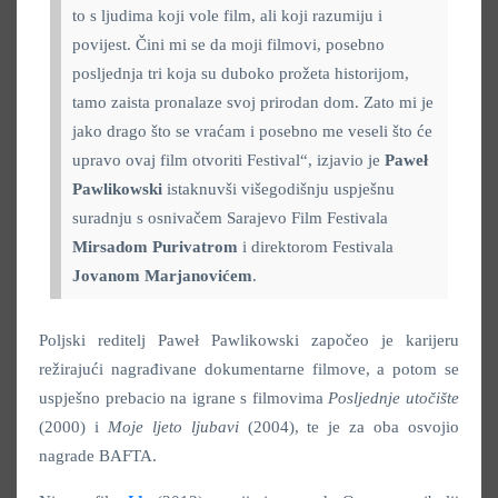
to s ljudima koji vole film, ali koji razumiju i
povijest. Čini mi se da moji filmovi, posebno
posljednja tri koja su duboko prožeta historijom,
tamo zaista pronalaze svoj prirodan dom. Zato mi je
jako drago što se vraćam i posebno me veseli što će
upravo ovaj film otvoriti Festival“, izjavio je
Paweł
Pawlikowski
istaknuvši višegodišnju uspješnu
suradnju s osnivačem Sarajevo Film Festivala
Mirsadom Purivatrom
i direktorom Festivala
Jovanom Marjanovićem
.
Poljski reditelj Paweł Pawlikowski započeo je karijeru
režirajući nagrađivane dokumentarne filmove, a potom se
uspješno prebacio na igrane s filmovima
Posljednje utočište
(2000) i
Moje ljeto ljubavi
(2004), te je za oba osvojio
nagrade BAFTA.