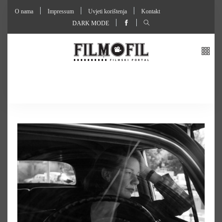
O nama
Impressum
Uvjeti korištenja
Kontakt
DARK MODE