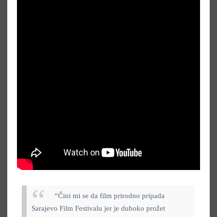
“Čini mi se da film prirodno pripada
Sarajevo Film Festivalu jer je duboko prožet