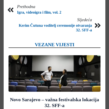
Prethodna
Igra, videoigra i film, vol. 2
Sljedeća
Kerim Čutuna voditelj ceremonije otvaranja
32. SFF-a
VEZANE VIJESTI
Novo Sarajevo – važna festivalska lokacija
32. SFF-a