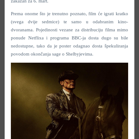
zakazan za 6. mart.
Prema onome što je trenutno poznato, film će igrati kratko
(svega dvije sedmice) te samo u odabranim kino-
dvoranama. Pojedinosti vezane za distribuciju filma mimo
ponude Netflixa i programa BBC-ja dosta dugo su bile
nedostupne, tako da je poster odagnao dosta špekuliranja
povodom okončanja sage o Shelbyjevima.