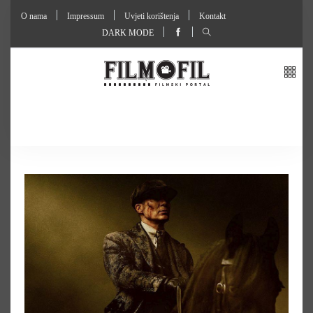
O nama
Impressum
Uvjeti korištenja
Kontakt
DARK MODE