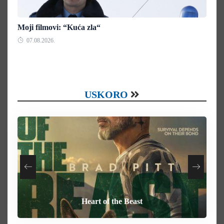
Moji filmovi: “Kuća zla“
07.08.2026.
USKORO
Your Mother Your Mother Your Mother
How To Rob A Bank
Heart of the Beast
Behemoth