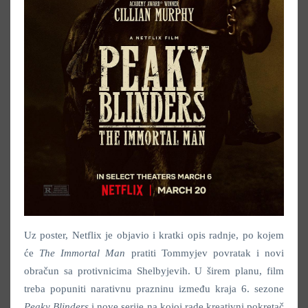
Uz poster, Netflix je objavio i kratki opis radnje, po kojem
će
The Immortal Man
pratiti Tommyjev povratak i novi
obračun sa protivnicima Shelbyjevih. U širem planu, film
treba popuniti narativnu prazninu između kraja 6. sezone
Peaky Blinders
i nove serije na kojoj rade kreativni pokretač