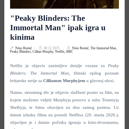
"Peaky Blinders: The
Immortal Man" ipak igra u
kinima
Nino Romić
08.12.2025.
Nino Romić,
The Immortal Man,
Peaky Blinders,
Cillian Murphy,
Netflix,
BBC
Netflix je objavio zanimljive detalje vezane za
Peaky
Blinders: The Immortal Man,
filmski epilog poznate
britanske serije sa
Cillianom Murphyjem
u glavnoj ulozi.
Naime, streaming div je objavio službeni poster za film, na
kojem možemo vidjeti Murphyja ponovo u ruhu Tommyja
Shelbyja, te bitnu obavijest na dnu samog postera. Uz
datum izlaska filma na ponudi Netflixa (20. marta 2026.),
objavljen je i datum početka igranja u kino-dvoranama,