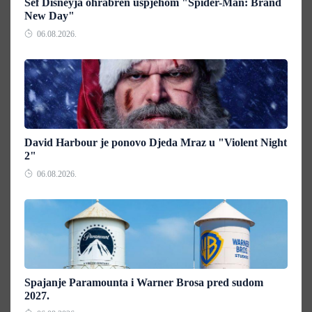
Šef Disneyja ohrabren uspjehom "Spider-Man: Brand
New Day"
06.08.2026.
David Harbour je ponovo Djeda Mraz u "Violent Night
2"
06.08.2026.
Spajanje Paramounta i Warner Brosa pred sudom
2027.