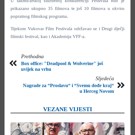
U takmičarskoj službenoj konkurenciji Festivala bilo je
prikazano ukupno 35 filmova te još 10 filmova u okviru
popratnog filmskog programa.
Tijekom Vukovar Film Festivala održavao se i
Drugi dječji
filmski festival, kao i Akademija VFF-a.
Prethodna
Box office: "Deadpool & Wolverine" još
uvijek na vrhu
Sljedeća
Nagrade za “Proslavu“ i “Svemu dođe kraj“
u Herceg Novom
VEZANE VIJESTI