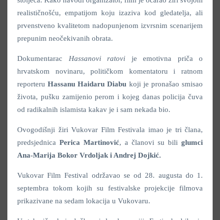
realističnošću, empatijom koju izaziva kod gledatelja, ali
prvenstveno kvalitetom nadopunjenom izvrsnim scenarijem
prepunim neočekivanih obrata.
Dokumentarac
Hassanovi ratovi
je emotivna priča o
hrvatskom novinaru, političkom komentatoru i ratnom
reporteru
Hassanu Haidaru Diabu
koji je pronašao smisao
života, pušku zamijenio perom i kojeg danas policija čuva
od radikalnih islamista kakav je i sam nekada bio.
Ovogodišnji žiri Vukovar Film Festivala imao je tri člana,
predsjednica
Perica Martinović
, a članovi su bili
glumci
Ana-Marija Bokor Vrdoljak i Andrej Dojkić.
Vukovar Film Festival održavao se od 28. augusta do 1.
septembra tokom kojih su festivalske projekcije filmova
prikazivane na sedam lokacija u Vukovaru.