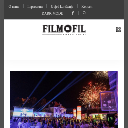
O nama
Impressum
Uvjeti korištenja
Kontakt
DARK MODE