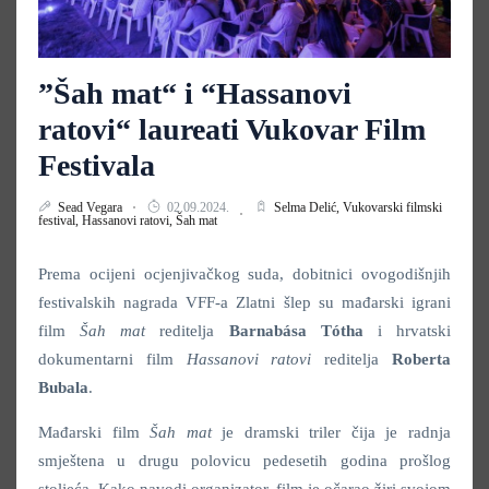
”Šah mat“ i “Hassanovi
ratovi“ laureati Vukovar Film
Festivala
Sead Vegara
02.09.2024.
Selma Delić,
Vukovarski filmski
festival,
Hassanovi ratovi,
Šah mat
Prema ocijeni ocjenjivačkog suda, dobitnici ovogodišnjih
festivalskih nagrada VFF-a Zlatni šlep su mađarski igrani
film
Šah mat
reditelja
Barnabása Tótha
i hrvatski
dokumentarni film
Hassanovi ratovi
reditelja
Roberta
Bubala
.
Mađarski film
Šah mat
je dramski triler čija je radnja
smještena u drugu polovicu pedesetih godina prošlog
stoljeća. Kako navodi organizator, film je očarao žiri svojom