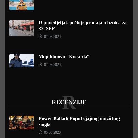
U ponedjeljak počinje prodaja ulaznica za
32. SFF
07.08.2026.
Moji filmovi: “Kuća zla“
07.08.2026.
R
RECENZIJE
Power Ballad: Poput sjajnog muzičkog
singla
05.08.2026.