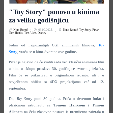
"Toy Story" ponovo u kinima
za veliku godišnjicu
Nino Romić
03.09.2025.
Nino Romić,
Toy Story,
Pixar,
Tom Hanks,
Tim Allen,
Disney
Jedan od najpoznatijih CGI animiranih filmova,
Toy
Story
,
vraća se u kino-dvorane ove godine.
Pixar je najavio da će vratiti sada već klasični animirani film
u kina u sklopu proslave 30. godišnjice izvornog izlaska.
Film će se prikazivati u originalnom izdanju, ali i u
osvježenom obliku sa 4DX projekcijama već od 12.
septembra.
Da,
Toy Story
puni 30 godina. Priča o drvenom lutku i
plasičnom astronautu sa
Tomom Hanksom
i
Timom
Allenom
na čelu glasovne postave je premijerno zaigrala u