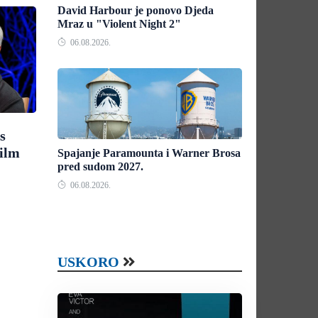
David Harbour je ponovo Djeda
Mraz u "Violent Night 2"
06.08.2026.
s
ilm
Spajanje Paramounta i Warner Brosa
pred sudom 2027.
"
06.08.2026.
USKORO