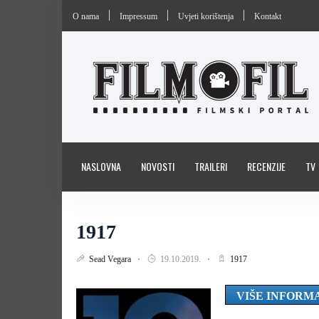
O nama
Impressum
Uvjeti korištenja
Kontakt
NASLOVNA
NOVOSTI
TRAILERI
RECENZIJE
TV
1917
Sead Vegara
19.10.2019.
1917
VIŠE INFORM