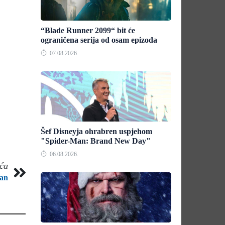
“Blade Runner 2099“ bit će
ograničena serija od osam epizoda
07.08.2026.
Šef Disneyja ohrabren uspjehom
"Spider-Man: Brand New Day"
06.08.2026.
eća
Man