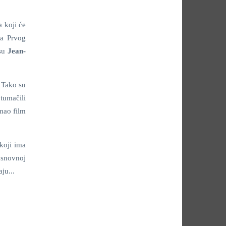
a koji će
ka Prvog
 su
Jean-
 Tako su
 tumačili
mao film
koji ima
osnovnoj
ju...