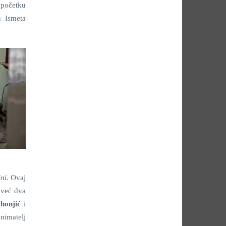
 početku
u Ismeta
ini
. Ovaj
 već dva
honjić
i
snimatelj