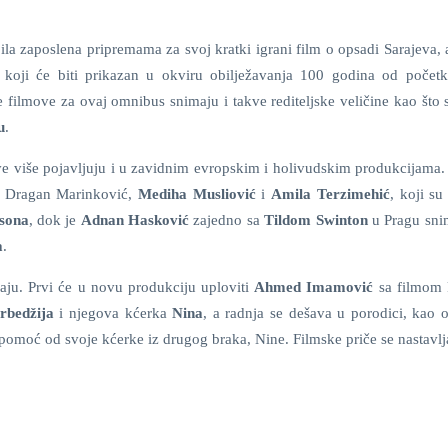
bila zaposlena pripremama za svoj kratki igrani film o opsadi Sarajeva, 
, koji će biti prikazan u okviru obilježavanja 100 godina od počet
 filmove za ovaj omnibus snimaju i takve rediteljske veličine kao što
u
.
ve više pojavljuju i u zavidnim evropskim i holivudskim produkcijama.
i Dragan Marinković,
Mediha Musliović
i
Amila Terzimehić
, koji su
sona
, dok je
Adnan Hasković
zajedno sa
Tildom Swinton
u Pragu sni
a
.
aju. Prvi će u novu produkciju uploviti
Ahmed Imamović
sa filmom 
rbedžija
i njegova kćerka
Nina
, a radnja se dešava u porodici, kao 
ži pomoć od svoje kćerke iz drugog braka, Nine. Filmske priče se nastavlja