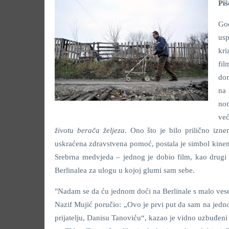
Piš
God
usp
kri
fil
don
na 
nom
već
životu berača željeza
. Ono što je bilo prilično izn
uskraćena zdravstvena pomoć, postala je simbol kinem
Srebrna medvjeda – jednog je dobio film, kao drugi 
Berlinalea za ulogu u kojoj glumi sam sebe.
"Nadam se da ću jednom doći na Berlinale s malo ves
Nazif Mujić poručio: „Ovo je prvi put da sam na jedno
prijatelju, Danisu Tanoviću“, kazao je vidno uzbuđeni 