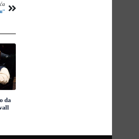
eća
u''
o da
vall