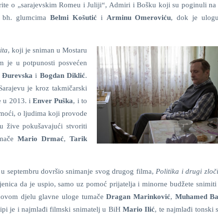
te o „sarajevskim Romeu i Juliji“, Admiri i Bošku koji su poginuli na
im bh. glumcima
Belmi Košutić
i
Arminu Omeroviću
, dok je ulog
ita
, koji je sniman u Mostaru
m je u potpunosti posvećen
 Đurevska
i
Bogdan Diklić
.
Sarajevu je kroz takmičarski
e u 2013. i
Enver Puška
, i to
moći, o ljudima koji provode
u žive pokušavajući stvoriti
tumače
Mario Drmać
,
Tarik
e u septembru dovršio snimanje svog drugog filma,
Politika i drugi zloč
jenica da je uspio, samo uz pomoć prijatelja i minorne budžete snimiti
novom djelu glavne uloge tumače
Dragan Marinković
,
Muhamed Ba
ipi je i najmlađi filmski snimatelj u BiH
Mario Ilić
, te najmlađi tonski 