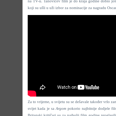
na TV-u. Tanovićev film je do kraja godine dobio još
koji su ušli u uži izbor za nominacije za nagradu Oscar
Za to vrijeme, u svijetu su se dešavale također vrlo zan
svijet kada je sa
Argom
pokorio najbitnije dodjele fil
Britanski kritičari su za najbolji film godine proglasil