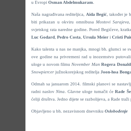
u Evropi
Osman Abdelmukaram
.
Naša nagrađivana rediteljica,
Aida Begić
, također je 
biti prikazan u okviru omnibusa
Mostovi Sarajeva
svjetskog rata naredne godine. Pored Begićeve, kratke
Luc Godard
,
Pedro Costa
,
Ursula Meier
i
Cristi Pui
Kako talenta u nas ne manjka, mnogi bh. glumci se s
ove godine na privremeni rad u inozemstvo putoval
uloge u novom filmu
November Man
Rogera Donald
Snowpiercer
južnokorejskog reditelja
Joon-hoa Bong
Odmah sa januarom 2014. filmski planovi se nastavlj
radni naslov
Nina
. Glavne uloge tumačit će
Rade Še
ćeliji društva. Jedno dijete se razbolijeva, a Rade tra
Objavljeno u bh. nezavisnom dnevniku
Oslobođenje