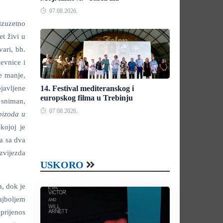
07.08.2026.
izuzetno
et živi u
vari, bh.
evnice i
je manje,
javljene
14. Festival mediteranskog i
europskog filma u Trebinju
 sniman,
07.08.2026.
pizoda u
kojoj je
a sa dva
 zvijezda
USKORO
, dok je
najboljem
 prijenos