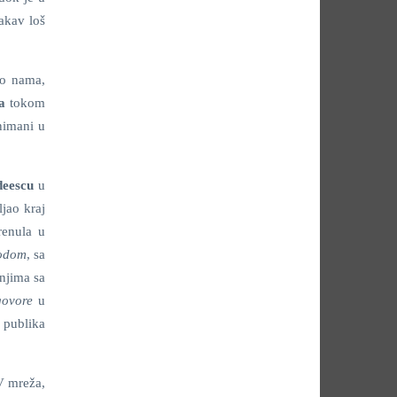
kakav loš
 o nama,
a
tokom
nimani u
eescu
u
jao kraj
renula u
odom
, sa
njima sa
govore
u
a publika
V mreža,