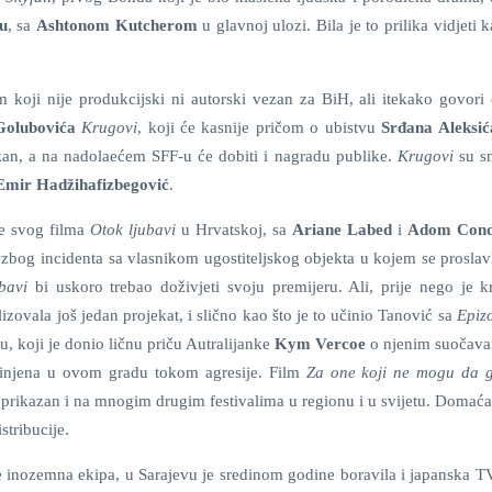
u
, sa
Ashtonom Kutcherom
u glavnoj ulozi. Bila je to prilika vidjeti 
koji nije produkcijski ni autorski vezan za BiH, ali itekako govori
Golubovića
Krugovi
, koji će kasnije pričom o ubistvu
Srđana Aleksić
kazan, a na nadolaećem SFF-u će dobiti i nagradu publike.
Krugovi
su s
Emir Hadžihafizbegović
.
e svog filma
Otok ljubavi
u Hrvatskoj, sa
Ariane Labed
i
Adom Cond
bog incidenta sa vlasnikom ugostiteljskog objekta u kojem se proslavl
bavi
bi uskoro trebao doživjeti svoju premijeru. Ali, prije nego je k
izovala još jedan projekat, i slično kao što je to učinio Tanović sa
Epiz
, koji je donio ličnu priču Autralijanke
Kym Vercoe
o njenim suočava
činjena u ovom gradu tokom agresije. Film
Za one koji ne mogu da 
e prikazan i na mnogim drugim festivalima u regionu i u svijetu. Domać
stribucije.
 je inozemna ekipa, u Sarajevu je sredinom godine boravila i japanska T