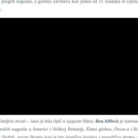
 pregršt nagrada, a godinu završava kao jedan od 11 uradaka iz cijelog
.
imljive stvari – iako je bila riječ o sjajnom filmu,
Ben Affleck
je iznenad
mskih nagrada u Americi i Velikoj Britaniji, Zlatni globus, Oscar-a i 
i
Skyfall
, prvog Bonda koji je bio klasična ljudska i porodična drama, 