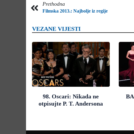
Prethodna
Filmska 2013.: Najbolje iz regije
VEZANE VIJESTI
98. Oscari: Nikada ne
BA
otpisujte P. T. Andersona