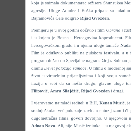
koja je snimala dokumentarac režisera Shunsukea Mori
agresije. Uloge Admire i Boška pripale su mlad
Bajramovića Ćele odigrao
Rijad Gvozden
.
Premijeru je u ovoj godini doživio i film
Obrana i zašt
i u kojem je Bosna i Hercegovina koproducent. Fil
hercegovačkom gradu i u njemu uloge tumače
Nada
Film je oduševio publiku na pulskom festivalu, a u 
program došao do Specijalne nagrade žirija. Snimao j
dramu
Devet položaja samoće
. U filmu o modernoj sa
život u virtuelnim prijateljstvima i koji svoju samoć
iluziju o sebi da su nešto drugo, glavne uloge 
Filipović
,
Amra Silajdžić
,
Rijad Gvozden
i drugi.
I vjerovatno najmlađi reditelj u BiH,
Kenan Musić
, j
srednjoškolac već pokazuje zavidan entuzijazam i čin
dugometražna filma, govori dovoljno. U njegovom 
Adnan Novo
. Ali, nije Musić iznimka – u njegovoj ek