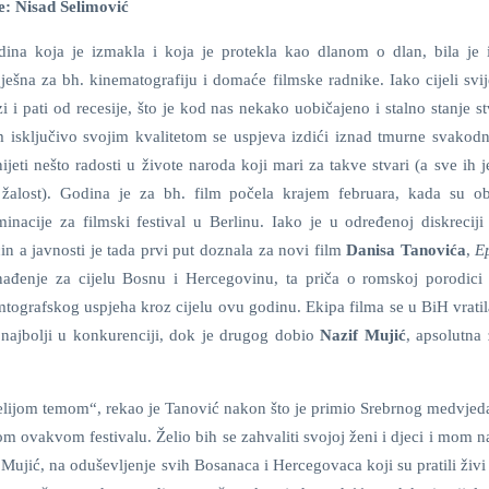
e: Nisad Selimović
ina koja je izmakla i koja je protekla kao dlanom o dlan, bila je 
ješna za bh. kinematografiju i domaće filmske radnike. Iako cijeli svij
zi i pati od recesije, što je kod nas nekako uobičajeno i stalno stanje st
m isključivo svojim kvalitetom se uspjeva izdići iznad tmurne svakodn
ijeti nešto radosti u živote naroda koji mari za takve stvari (a sve ih 
žalost). Godina je za bh. film počela krajem februara, kada su ob
inacije za filmski festival u Berlinu. Iako je u određenoj diskreciji
in a javnosti je tada prvi put doznala za novi film
Danisa Tanovića
,
E
enađenje za cijelu Bosnu i Hercegovinu, ta priča o romskoj porodici 
tografskog uspjeha kroz cijelu ovu godinu. Ekipa filma se u BiH vratil
najbolji u konkurenciji, dok je drugog dobio
Nazif Mujić
, apsolutna
elijom temom“, rekao je Tanović nakon što je primio Srebrnog medvjeda
m ovakvom festivalu. Želio bih se zahvaliti svojoj ženi i djeci i mom 
Mujić, na oduševljenje svih Bosanaca i Hercegovaca koji su pratili živi