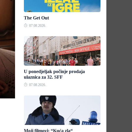
The Get Out
07.08.2026.
U ponedjeljak počinje prodaja
ulaznica za 32. SFF
07.08.2026.
Moji filmovi: “Kuća zla“