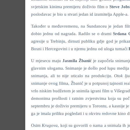
svjetskim kinima premijeru doživio film o
Steve Jobs
poslodavac je bio u stvari jedan id izumitelja Apple-a.
Također u međuvremenu, na Sundanceu je jedan film 
dobio jednu od nagrada. Radilo se o drami
Srdana 
agresije u Trebinju, dirnuti publiku gdje god je pri
Bosni i Hercegovini i u njemu jednu od uloga tumaći
U mjesecu maju
Jasmila Žbanić
je započela snimanj
glavnim ulogama. Snimanje je došlo pod lupu medija z
snimanja, ali to nije uticalo na produkciju.
Otok lju
snimanje ovog filma, Žbanić je u potpunoj tajnosti real
vrlo niskim budžetom je snimila igrani film u Višegradu
demonima prošlosti i ratnim zvjerstvima koja su po
septembru je doživio premijeru u Torontu, a kasnije j
ga je imala priliku pogledati i u okviru redovne kino di
Osim
Krugova
, koji su govorili o nama a snimala ih