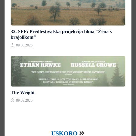
32. SFF: Predfestivalska projekcija filma “Žena s
krajolikom“
09.08.2026.
The Weight
09.08.2026.
USKORO