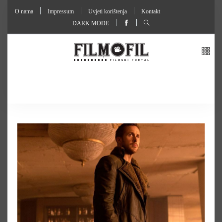
O nama
Impressum
Uvjeti korištenja
Kontakt
DARK MODE