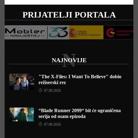
PRIJATELJI PORTALA
N
NAJNOVIJE
"The X-Files: I Want To Believe" dobio
režiserski rez
07.08.2026.
“Blade Runner 2099“ bit će ograničena
serija od osam epizoda
07.08.2026.