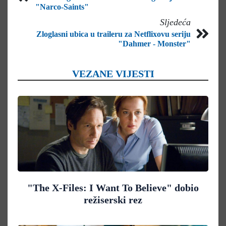
"Narco-Saints"
Sljedeća
Zloglasni ubica u traileru za Netflixovu seriju
"Dahmer - Monster"
VEZANE VIJESTI
"The X-Files: I Want To Believe" dobio
režiserski rez