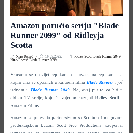
Amazon poručio seriju "Blade
Runner 2099" od Ridleyja
Scotta
Nino Romić
19.09.2022.
Ridley Scott,
Blade Runner 2049,
Nino Romić,
Blade Runner 2099
Vraćamo se u svijet replikanata i lovaca na replikante sa
kojim smo se upoznali u kultnom filmu
Blade Runner
i još
jednom u
Blade Runner 2049
.
No, ovaj put to će biti u
obliku TV serije, koju će zajedno razvijati
Ridley Scott
i
Amazon Prime.
Amazon se pohvalio partnerstvom sa Scottom i njegovom
produkcijskom kućom Scott Free Productions, saopćivši
javnosti da je streaming servis dao zeleno svjetlo za