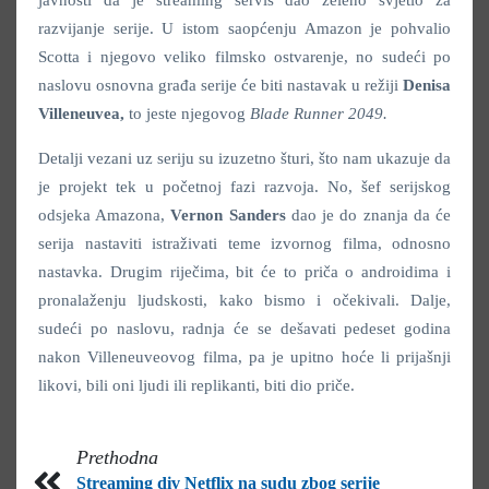
razvijanje serije. U istom saopćenju Amazon je pohvalio
Scotta i njegovo veliko filmsko ostvarenje, no sudeći po
naslovu osnovna građa serije će biti nastavak u režiji
Denisa
Villeneuvea,
to jeste njegovog
Blade Runner 2049.
Detalji vezani uz seriju su izuzetno šturi, što nam ukazuje da
je projekt tek u početnoj fazi razvoja. No, šef serijskog
odsjeka Amazona,
Vernon Sanders
dao je do znanja da će
serija nastaviti istraživati teme izvornog filma, odnosno
nastavka. Drugim riječima, bit će to priča o androidima i
pronalaženju ljudskosti, kako bismo i očekivali. Dalje,
sudeći po naslovu, radnja će se dešavati pedeset godina
nakon Villeneuveovog filma, pa je upitno hoće li prijašnji
likovi, bili oni ljudi ili replikanti, biti dio priče.
Prethodna
Streaming div Netflix na sudu zbog serije