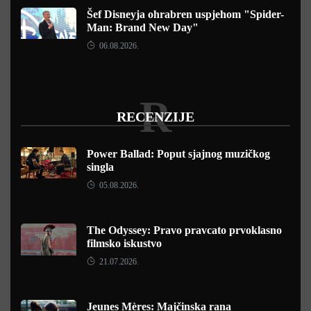
Šef Disneyja ohrabren uspjehom "Spider-
Man: Brand New Day"
06.08.2026.
R
RECENZIJE
Power Ballad: Poput sjajnog muzičkog
singla
05.08.2026.
The Odyssey: Pravo pravcato prvoklasno
filmsko iskustvo
21.07.2026.
Jeunes Mères: Majčinska rana