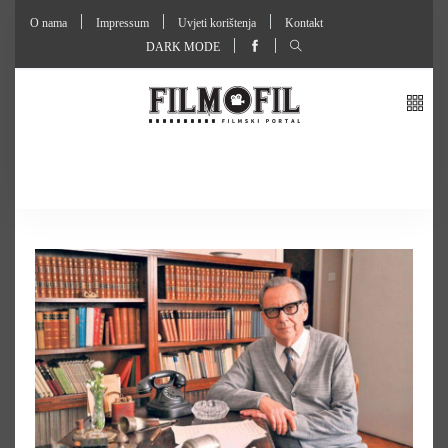
O nama
Impressum
Uvjeti korištenja
Kontakt
DARK MODE