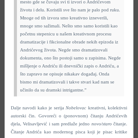
mesto gde se čuvaju svi ti izvori o Andrićevom
životu i delu. Koristili sve što nam je palo pod ruku.
Mnoge od tih izvora smo kreativno izneverili,
mnoge smo sažimali. Nešto smo samo koristili kao
početnu stepenicu u našem kreativnom procesu
dramatizacije i fikcionalne obrade nekih epizoda iz
Andrićevog života. Negde smo dramatizovali
dokumenta, ono što postoji samo u zapisima. Negde
mišljenje o Andriću ili dnevnički zapis o Andriću, a
što zapravo ne opisuje nikakav događaj. Onda
bismo mi dramatizovali i takve stvari kad nam se
učinilo da su dramski intrigantne.”
Dalje navodi kako je serija
Nobelovac
kreativni, kolektivni
autorski čin. Govoreći o (ponovnom)
čitanju Andrićevih
djela, Velisavljević i sam predlaže jedno
novo/staro
čitanje.
Čitanje Andrića kao modernog pisca koji je pisac kritike