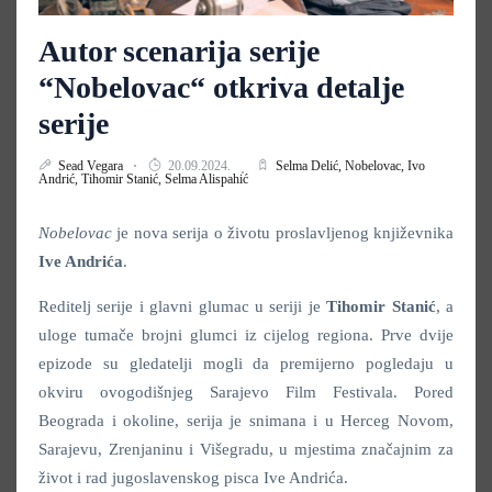
Autor scenarija serije
“Nobelovac“ otkriva detalje
serije
Sead Vegara
20.09.2024.
Selma Delić,
Nobelovac,
Ivo
Andrić,
Tihomir Stanić,
Selma Alispahić
Nobelovac
je nova serija o životu proslavljenog književnika
Ive Andrića
.
Reditelj serije i glavni glumac u seriji je
Tihomir Stanić
, a
uloge tumače brojni glumci iz cijelog regiona. Prve dvije
epizode su gledatelji mogli da premijerno pogledaju u
okviru ovogodišnjeg Sarajevo Film Festivala. Pored
Beograda i okoline, serija je snimana i u Herceg Novom,
Sarajevu, Zrenjaninu i Višegradu, u mjestima značajnim za
život i rad jugoslavenskog pisca
Ive Andrića.