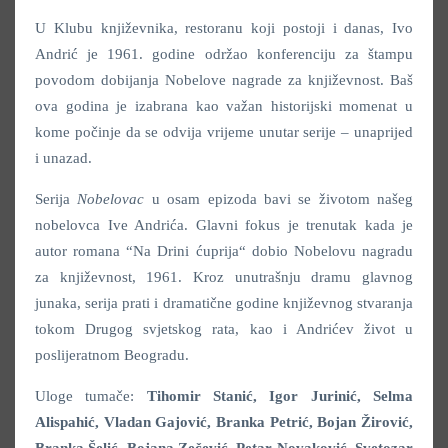
U Klubu književnika, restoranu koji postoji i danas, Ivo
Andrić je 1961. godine održao konferenciju za štampu
povodom dobijanja Nobelove nagrade za književnost. Baš
ova godina je izabrana kao važan historijski momenat u
kome počinje da se odvija vrijeme unutar serije – unaprijed
i unazad.
Serija
Nobelovac
u osam epizoda bavi se životom našeg
nobelovca Ive Andrića. Glavni fokus je trenutak kada je
autor romana “Na Drini ćuprija“ dobio Nobelovu nagradu
za književnost, 1961. Kroz unutrašnju dramu glavnog
junaka, serija prati i dramatične godine književnog stvaranja
tokom Drugog svjetskog rata, kao i Andrićev život u
poslijeratnom Beogradu.
Uloge tumače:
Tihomir Stanić, Igor Jurinić, Selma
Alispahić
, Vladan Gajović, Branka Petrić, Bojan Žirović,
Branka Šelić, Bojana Zečević, Petar Novaković, Svetozar