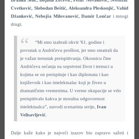
Cvetković, Slobodan Beštić, Aleksandra Pleskonjić, Vahid
Džanković, Nebojša Milovanović, Damir Lončar
i mnogi
drugi.
“Mi smo izabrali okvir '61. godine i
povratak u Andrićevu prošlost, jer smo smatrali da
je važan trenutak preispitivanja. Okosnicu čine
Andrićeva sećanja na sopstveni život i trenuci u
kojima se on preispituje i kao diplomata i kao
književnik i kao intelektualac koji je živeo u
dramatičnim vremenima. U vreme okupacije se vrlo
preispitivalo kakva je moralna odgovornost
intelektualca”, navodi scenarista serije,
Ivan
Velisavljević
.
Dalje kaže kako je najveći izazov bio zapravo sažeti i