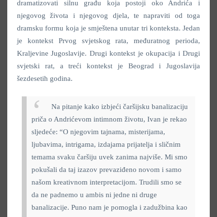
dramatizovati silnu građu koja postoji oko Andrića i
njegovog života i njegovog djela, te napraviti od toga
dramsku formu koja je smještena unutar tri konteksta. Jedan
je kontekst Prvog svjetskog rata, međuratnog perioda,
Kraljevine Jugoslavije. Drugi kontekst je okupacija i Drugi
svjetski rat, a treći kontekst je Beograd i Jugoslavija
šezdesetih godina.
Na pitanje kako izbjeći čaršijsku banalizaciju
priča o Andrićevom intimnom životu, Ivan je rekao
sljedeće: “O njegovim tajnama, misterijama,
ljubavima, intrigama, izdajama prijatelja i sličnim
temama svaku čaršiju uvek zanima najviše. Mi smo
pokušali da taj izazov prevaziđeno novom i samo
našom kreativnom interpretacijom. Trudili smo se
da ne padnemo u ambis ni jedne ni druge
banalizacije. Puno nam je pomogla i zadužbina kao