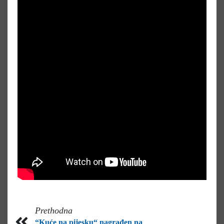
Prethodna
“Kuće na pijesku“ nagrađen na