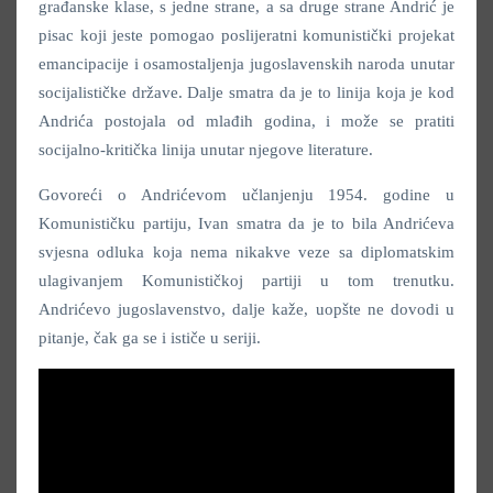
građanske klase, s jedne strane, a sa druge strane Andrić je
pisac koji jeste pomogao poslijeratni komunistički projekat
emancipacije i osamostaljenja jugoslavenskih naroda unutar
socijalističke države. Dalje smatra da je to linija koja je kod
Andrića postojala od mlađih godina, i može se pratiti
socijalno-kritička linija unutar njegove literature.
Govoreći o Andrićevom učlanjenju 1954. godine u
Komunističku partiju, Ivan smatra da je to bila Andrićeva
svjesna odluka koja nema nikakve veze sa diplomatskim
ulagivanjem Komunističkoj partiji u tom trenutku.
Andrićevo jugoslavenstvo, dalje kaže, uopšte ne dovodi u
pitanje, čak ga se i ističe u seriji.