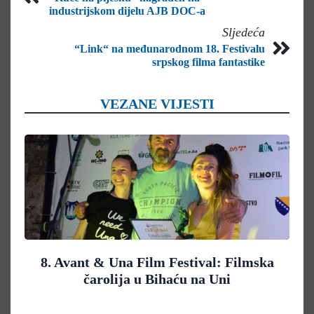
industrijskom dijelu AJB DOC-a
Sljedeća
“Link“ na međunarodnom 18. Festivalu
srpskog filma fantastike
VEZANE VIJESTI
8. Avant & Una Film Festival: Filmska
čarolija u Bihaću na Uni