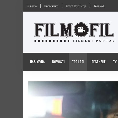
O nama
Impressum
Uvjeti korištenja
Kontakt
NASLOVNA
NOVOSTI
TRAILERI
RECENZIJE
TV