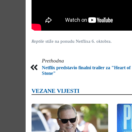
Reptile
stiže na ponudu Netflixa 6. oktobra.
Prethodna
Netflix predstavio finalni trailer za "Heart of
Stone"
VEZANE VIJESTI