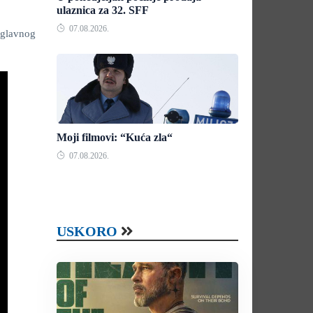
ulaznica za 32. SFF
07.08.2026.
i glavnog
Moji filmovi: “Kuća zla“
07.08.2026.
USKORO