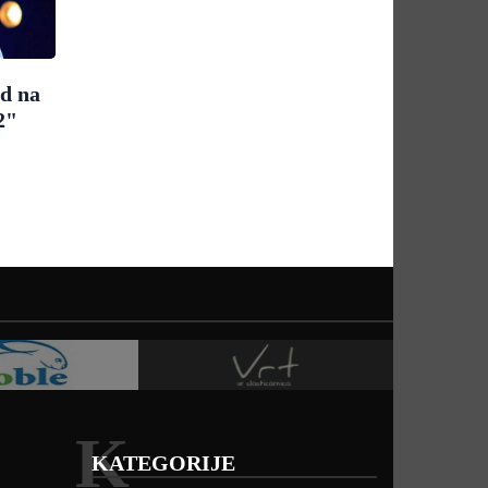
ad na
2"
K
KATEGORIJE