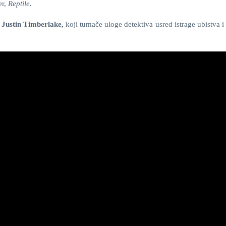
er,
Reptile.
i
Justin Timberlake,
koji tumače uloge detektiva usred istrage ubistva 