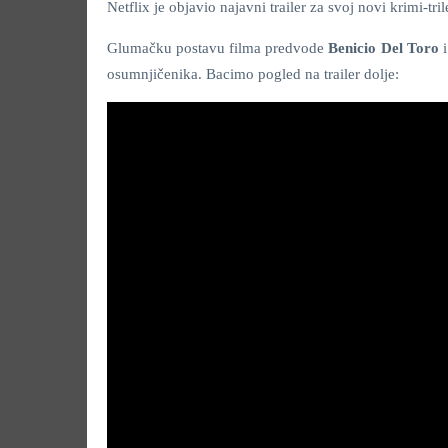
Netflix je objavio najavni trailer za svoj novi krimi-tril
Glumačku postavu filma predvode
Benicio Del Toro
osumnjičenika. Bacimo pogled na trailer dolje: