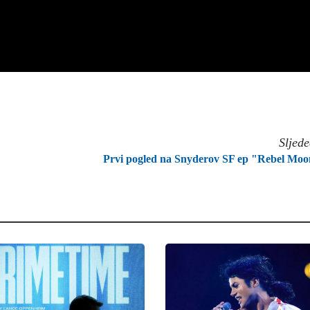
Sljed
Prvi pogled na Snyderov SF ep "Rebel Mo