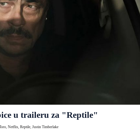
ice u traileru za "Reptile"
Toro,
Netflix,
Reptile,
Justin Timberlake