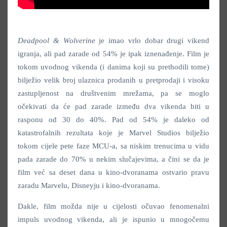
Deadpool & Wolverine
je imao vrlo dobar drugi vikend
igranja, ali pad zarade od 54% je ipak iznenađenje. Film je
tokom uvodnog vikenda (i danima koji su prethodili tome)
bilježio velik broj ulaznica prodanih u pretprodaji i visoku
zastupljenost na društvenim mrežama, pa se moglo
očekivati da će pad zarade između dva vikenda biti u
rasponu od 30 do 40%. Pad od 54% je daleko od
katastrofalnih rezultata koje je Marvel Studios bilježio
tokom cijele pete faze MCU-a, sa niskim trenucima u vidu
pada zarade do 70% u nekim slučajevima, a čini se da je
film već sa deset dana u kino-dvoranama ostvario pravu
zaradu Marvelu, Disneyju i kino-dvoranama.
Dakle, film možda nije u cijelosti očuvao fenomenalni
impuls uvodnog vikenda, ali je ispunio u mnogočemu