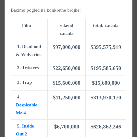
Bacimo pogled na konkretne brojke:
Film
vikend
total. zarada
zarada
1. Deadpool
$97,000,000
$395,575,919
& Wolverine
2.
Twisters
$22,650,000
$195,585,650
3. Trap
$15,600,000
$15,600,000
4.
$11,250,000
$313,970,170
Despicable
Me 4
5.
Inside
$6,700,000
$626,862,246
Out 2