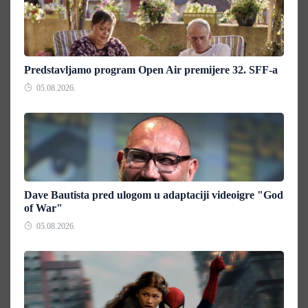
Predstavljamo program Open Air premijere 32. SFF-a
05.08.2026.
Dave Bautista pred ulogom u adaptaciji videoigre "God
of War"
05.08.2026.