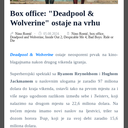
Box office: "Deadpool &
Wolverine" ostaje na vrhu
Nino Romić
05.08.2024.
Nino Romić,
box office,
Deadpool and Wolverine,
Inside Out 2,
Despicable Me 4,
Bad Boys: Ride or
Die
Deadpool & Wolverine
ostaje neosporeni prvak na kino-
blagajnama nakon drugog vikenda igranja.
Superherojski spektakl sa
Ryanom Reynoldsom
i
Hughom
Jackmanom
u naslovnim ulogama je zaradio 97 miliona
dolara do kraja vikenda, ostavši tako na prvom mjestu za i
više nego ugodnom razlikom između sebe i
Twisters,
koji
nalazimo na drugom mjestu sa 22,6 miliona dolara. Na
trećem mjestu imamo novi naslov na ljestvici, triler sa
dozom horora
Trap,
koji je za svoj debi zaradio 15,6
miliona dolara.