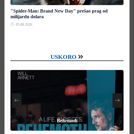
"Spider-Man: Brand New Day" prešao prag od
milijardu dolara
05.08.2026.
USKORO
How To Rob A Bank
Heart of the Beast
By Any Means
Behemoth