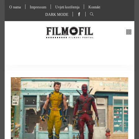
O nama
Impressum
Uvjeti korištenja
Kontakt
DARK MODE