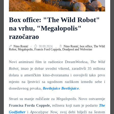
Box office: "The Wild Robot"
na vrhu, "Megalopolis"
razočarao
Nino Romić
30.09.2024.
Nino Romić,
box office,
The Wild
Robot,
Megalopolis,
Francis Ford Coppola,
Deadpool and Wolverine
Novi animirani film iz radionice DreamWorksa,
The Wild
Robot,
imao je dobar uvodni vikend, zaradivši 35 miliona
dolara u američkim kino-dvoranama i osvojivši tako prvo
mjesto na ljestvici sa ugodnom razlikom između sebe i
donedavnog prvaka,
Beetlejuice Beetlejuice
.
Stvari su manje ružičaste za
Megalopolis.
Novo ostvarenje
Francisa Forda Coppole,
režisera koji nam je podario
The
Godfather
i
Apocalypse Now,
svoj debi bilježi na šestom