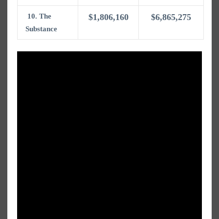
10. The
$1,806,160
$6,865,275
Substance