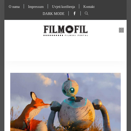
O nama
Impressum
Uvjeti korištenja
Kontakt
DARK MODE