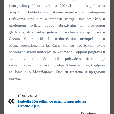
koju je šira publika naviknuta, 2024. bi bila loša godina za
ovaj film. Političke i društvene napetosti u Sjedinjenim
Državama čine film o propasti starog Rima smješten u
modernom svijetu odveć abrazivnim za prosječnog
gledatelja, dok tanka, gotovo providna alegorija u srazu
Cezara i Cicerona film čini nedorečenim i nedopečenim u
očima profesionalnih kritičara, koji su već tokom svoje
naobrazbe svarili koncepte sa kojima se Coppola poigrava u
svom novom filmu. Jedina tačka pohvale s obje strane je
vizuelni izgled filma i scenografija. S time na umu, koplja se
ne lome oko
Megalopolis.
Ona su uperena u njegovom
pravcu.
Prethodna
Isabella Rossellini će primiti nagradu za
životno djelo
Sljedeća