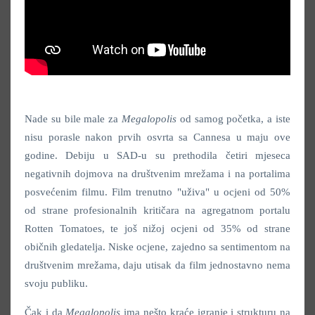
Nade su bile male za
Megalopolis
od samog početka, a iste
nisu porasle nakon prvih osvrta sa Cannesa u maju ove
godine. Debiju u SAD-u su prethodila četiri mjeseca
negativnih dojmova na društvenim mrežama i na portalima
posvećenim filmu. Film trenutno "uživa" u ocjeni od 50%
od strane profesionalnih kritičara na agregatnom portalu
Rotten Tomatoes, te još nižoj ocjeni od 35% od strane
običnih gledatelja. Niske ocjene, zajedno sa sentimentom na
društvenim mrežama, daju utisak da film jednostavno nema
svoju publiku.
Čak i da
Megalopolis
ima nešto kraće igranje i strukturu na