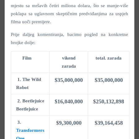
mjestu sa mršavih četiri miliona dolara, što se manje-više
poklapa sa uglavnom skeptičnim predviđanjima za uspjeh
filma uoči premijere.
Prije daljeg komentiranja, bacimo pogled na konkretne
brojke dolje:
Film
vikend
total. zarada
zarada
1. The Wild
$35,000,000
$35,000,000
Robot
2.
Beetlejuice
$16,040,000
$250,132,898
Beetlejuice
3.
$9,300,000
$39,164,458
Transformers
One