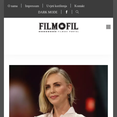
O nama
Impressum
Uvjeti korištenja
Kontakt
DARK MODE