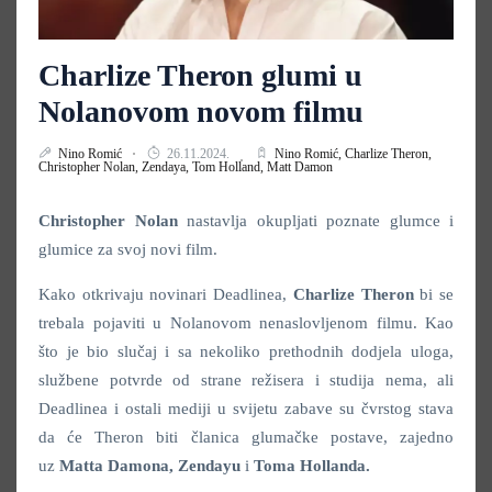
Charlize Theron glumi u
Nolanovom novom filmu
Nino Romić
26.11.2024.
Nino Romić,
Charlize Theron,
Christopher Nolan,
Zendaya,
Tom Holland,
Matt Damon
Christopher Nolan
nastavlja okupljati poznate glumce i
glumice za svoj novi film.
Kako otkrivaju novinari Deadlinea,
Charlize Theron
bi se
trebala pojaviti u Nolanovom nenaslovljenom filmu. Kao
što je bio slučaj i sa nekoliko prethodnih dodjela uloga,
službene potvrde od strane režisera i studija nema, ali
Deadlinea i ostali mediji u svijetu zabave su čvrstog stava
da će Theron biti članica glumačke postave, zajedno
uz
Matta Damona, Zendayu
i
Toma Hollanda.