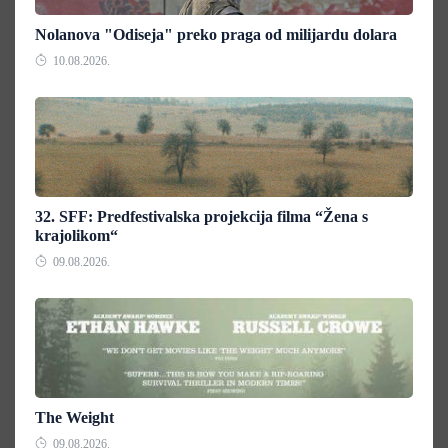
Nolanova "Odiseja" preko praga od milijardu dolara
10.08.2026.
32. SFF: Predfestivalska projekcija filma “Žena s
krajolikom“
09.08.2026.
The Weight
09.08.2026.