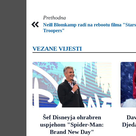
Prethodna
Neill Blomkamp radi na rebootu filma "Star
Troopers"
VEZANE VIJESTI
Šef Disneyja ohrabren
Dav
uspjehom "Spider-Man:
Djed
Brand New Day"