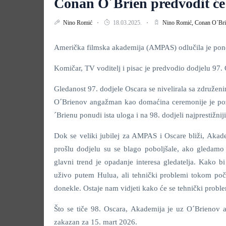
Conan O´Brien predvodit će 
Nino Romić
18.03.2025.
Nino Romić,
Conan O´Br
Američka filmska akademija (AMPAS) odlučila je pono
Komičar, TV voditelj i pisac je predvodio dodjelu 97. 
Gledanost 97. dodjele Oscara se nivelirala sa združe
O´Brienov angažman kao domaćina ceremonije je pozi
´Brienu ponudi ista uloga i na 98. dodjeli najprestižnij
Dok se veliki jubilej za AMPAS i Oscare bliži, Akade
prošlu dodjelu su se blago poboljšale, ako gledam
glavni trend je opadanje interesa gledatelja. Kako b
uživo putem Hulua, ali tehnički problemi tokom poče
donekle. Ostaje nam vidjeti kako će se tehnički proble
Što se tiče 98. Oscara, Akademija je uz O´Brienov a
zakazan za 15. mart 2026.