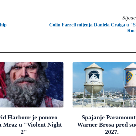
Sljed
ship
Colin Farrell mijenja Daniela Craiga u "S
Roc
id Harbour je ponovo
Spajanje Paramount
a Mraz u "Violent Night
Warner Brosa pred s
2"
2027.