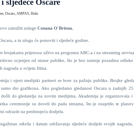
i sljedeće Oscare
ien,
Oscars,
AMPAS,
Hulu
vo zatražiti usluge
Conana O´Briena.
Oscara, a tu ulogu će ponoviti i sljedeće godine.
nim brojakama prijenosa uživo na programu ABC-a i na streaming servisa
tivno ocjenjen od strane publike, što je bez sumnje pozadina odluke
ih nagrada u svijetu filma.
mija i njeni medijski partneri se bore za pažnju publike. Brojke gleda
o samo dio grafikona. Ako pogledamo gledanost Oscara u zadnjih 25
i došli do gledatelja na novim medijima, Akademija je organizovala i 
tka ceremonije su doveli do pada streama, što je osujetilo te plano
mi odraziti na predstojeću dodjelu.
ngažman otkrila i datum održavanja sljedeće dodjele svojih nagrada, a