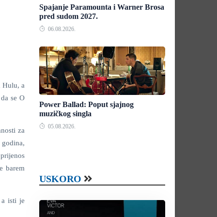
Spajanje Paramounta i Warner Brosa
pred sudom 2027.
06.08.2026.
 Hulu, a
 da se O
Power Ballad: Poput sjajnog
muzičkog singla
05.08.2026.
nosti za
 godina,
prijenos
ve barem
USKORO
 isti je