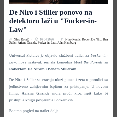
De Niro i Stiller ponovo na
detektoru laži u "Focker-in-
Law"
Nino Romić
16.04.2026.
Nino Romić,
Robert De Niro,
Ben
Stiller,
Ariana Grande,
Focker-in-Law,
John Hamburg
Universal Pictures je objavio službeni trailer za
Focker-in-
Law,
novi nastavak serijala komedija
Meet the Parents
sa
Robertom De Nirom
i
Benom Stillerom.
De Niro i Stiller se vraćaju ulozi punca i zeta u porodici sa
jedinstveno zahtjevnim ispitom za pristupanje. U novom
filmu,
Ariana Grande
mora proći kroz ispit kako bi
pristupila krugu povjerenja Fockerovih.
Bacimo pogled na trailer dolje: