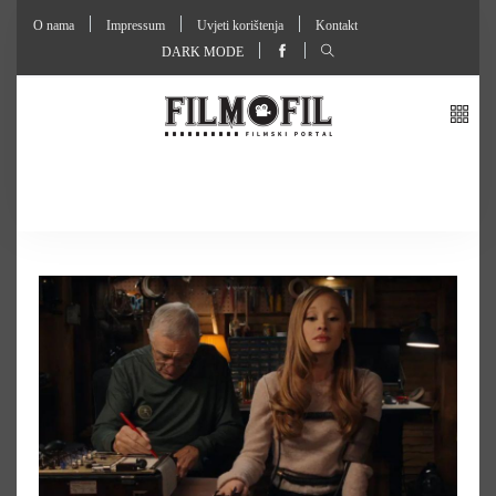
O nama
Impressum
Uvjeti korištenja
Kontakt
DARK MODE