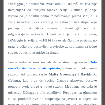
DiMaggio je obrazložio svoju odluku, rekavši da ista nije
namjenjena da uvrijedi fanove serije. Glumac je dalje
izjavio da je odluku donio iz poštovanja prema sebi, ali i
zbog nezadovoljstva vezanog za zabavnu industriju, koja
po njemu iskorištava vrijeme i talent glumaca bez
odgovarajuće naknade. Uvjeti koji je tražio za sebe,
DiMaggio izjavljuje, važili bi i za ostale članove postave, no
prag je očito bio postavljen previsoko za sporazum sa jedne
strane, odnosno prenisko sa druge.
Prošle sedmice smo saznali da je streaming servis
Hulu
naručio dvadeset novih epizoda
, odnosno cijelu novu
sezonu, od tvoraca serije
Matta Groeninga
i
Davida X.
Cohena,
kao i da će većina članova glasovne postave
ponoviti svoje uloge u novoj sezoni. Međutim, već tada je
odsustvo DiMaggija bilo upadljivo. Pregovori sa glumcem
su se produžili sve do saopćenja za javnost u kojem su
novosti o povratku serije predstavljeni, te su konačno