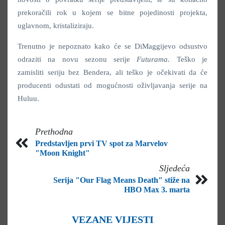
prekoračili rok u kojem se bitne pojedinosti projekta,
uglavnom, kristaliziraju.
Trenutno je nepoznato kako će se DiMaggijevo odsustvo
odraziti na novu sezonu serije
Futurama.
Teško je
zamisliti seriju bez Bendera, ali teško je očekivati da će
producenti odustati od mogućnosti oživljavanja serije na
Huluu.
Prethodna
Predstavljen prvi TV spot za Marvelov
"Moon Knight"
Sljedeća
Serija "Our Flag Means Death" stiže na
HBO Max 3. marta
VEZANE VIJESTI