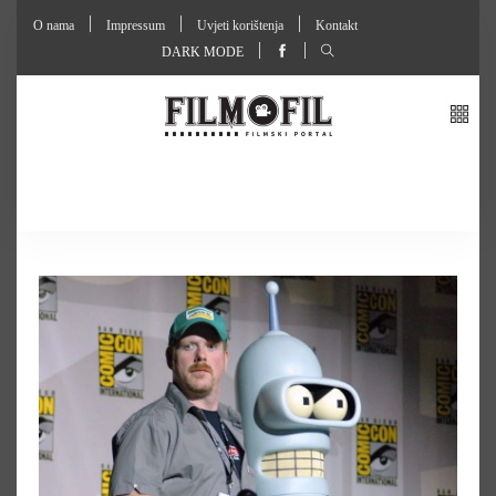
O nama
Impressum
Uvjeti korištenja
Kontakt
DARK MODE