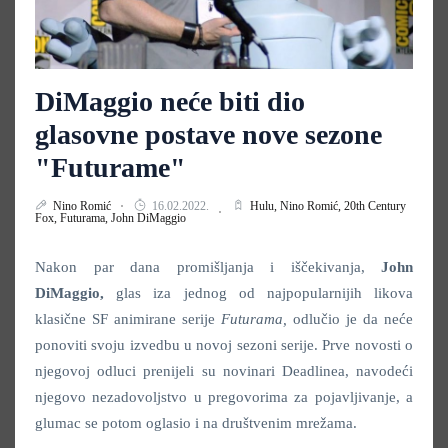
DiMaggio neće biti dio
glasovne postave nove sezone
"Futurame"
Nino Romić
16.02.2022.
Hulu,
Nino Romić,
20th Century
Fox,
Futurama,
John DiMaggio
Nakon par dana promišljanja i iščekivanja,
John
DiMaggio,
glas iza jednog od najpopularnijih likova
klasične SF animirane serije
Futurama,
odlučio je da neće
ponoviti svoju izvedbu u novoj sezoni serije. Prve novosti o
njegovoj odluci prenijeli su novinari Deadlinea, navodeći
njegovo nezadovoljstvo u pregovorima za pojavljivanje, a
glumac se potom oglasio i na društvenim mrežama.