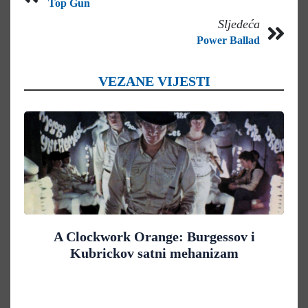
Top Gun
Sljedeća
Power Ballad
VEZANE VIJESTI
A Clockwork Orange: Burgessov i
Kubrickov satni mehanizam