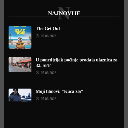
N
NAJNOVIJE
The Get Out
07.08.2026.
U ponedjeljak počinje prodaja ulaznica za
32. SFF
07.08.2026.
Moji filmovi: “Kuća zla“
07.08.2026.