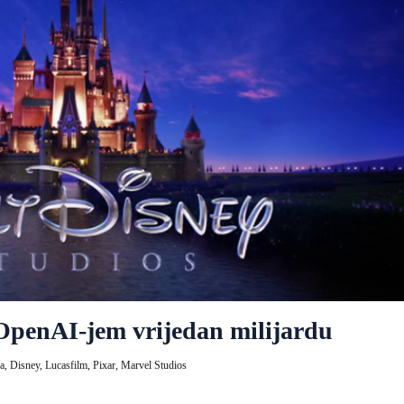
 OpenAI-jem vrijedan milijardu
a,
Disney,
Lucasfilm,
Pixar,
Marvel Studios