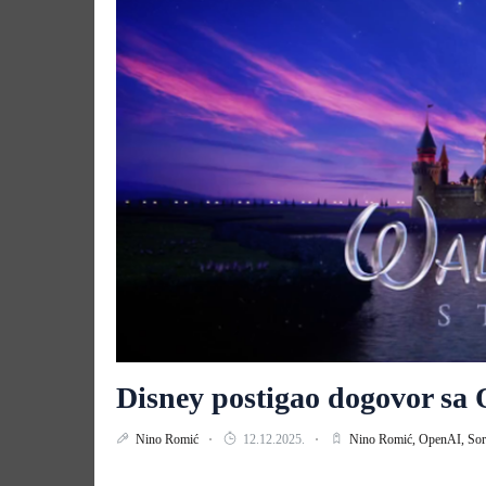
Disney postigao dogovor sa
Nino Romić
12.12.2025.
Nino Romić,
OpenAI,
Sor