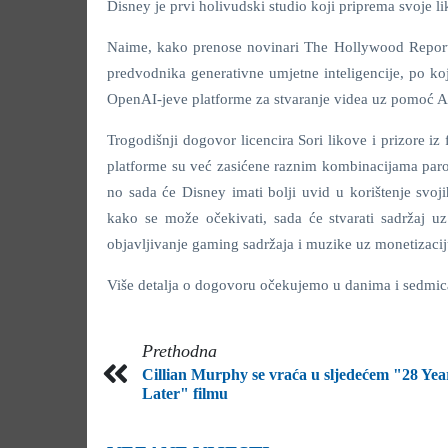
Disney je prvi holivudski studio koji priprema svoje li
Naime, kako prenose novinari The Hollywood Report
predvodnika generativne umjetne inteligencije, po ko
OpenAI-jeve platforme za stvaranje videa uz pomoć AI
Trogodišnji dogovor licencira Sori likove i prizore i
platforme su već zasićene raznim kombinacijama parod
no sada će Disney imati bolji uvid u korištenje svoji
kako se može očekivati, sada će stvarati sadržaj u
objavljivanje gaming sadržaja i muzike uz monetizacij
Više detalja o dogovoru očekujemo u danima i sedmicam
Prethodna
Cillian Murphy se vraća u sljedećem "28 Yea
Later" filmu