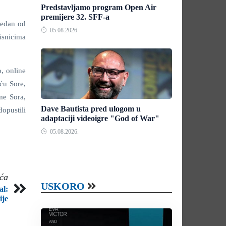
Predstavljamo program Open Air
premijere 32. SFF-a
jedan od
05.08.2026.
isnicima
o, online
ću Sore,
rme Sora,
Dave Bautista pred ulogom u
opustili
adaptaciji videoigre "God of War"
05.08.2026.
eća
USKORO
al:
ije