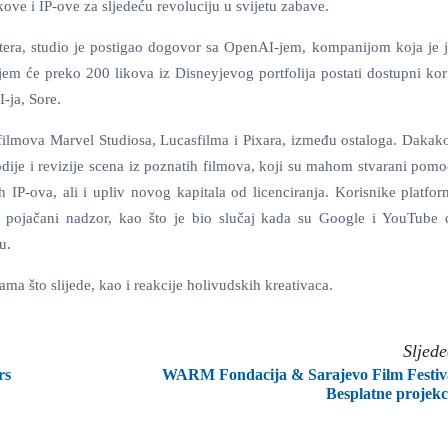
kove i IP-ove za sljedeću revoluciju u svijetu zabave.
era, studio je postigao dogovor sa OpenAI-jem, kompanijom koja je 
jem će preko 200 likova iz Disneyjevog portfolija postati dostupni kor
-ja, Sore.
z filmova Marvel Studiosa, Lucasfilma i Pixara, između ostaloga. Dakak
ije i revizije scena iz poznatih filmova, koji su mahom stvarani pomo
h IP-ova, ali i upliv novog kapitala od licenciranja. Korisnike platfo
z pojačani nadzor, kao što je bio slučaj kada su Google i YouTube d
u.
a što slijede, kao i reakcije holivudskih kreativaca.
Sljed
rs
WARM Fondacija & Sarajevo Film Festiv
Besplatne projekc