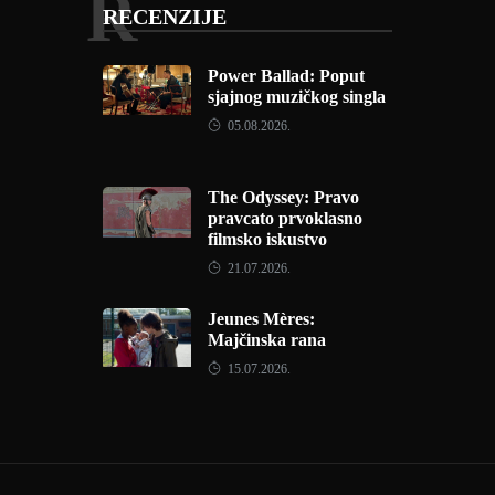
R
RECENZIJE
Power Ballad: Poput
sjajnog muzičkog singla
05.08.2026.
The Odyssey: Pravo
pravcato prvoklasno
filmsko iskustvo
21.07.2026.
Jeunes Mères:
Majčinska rana
15.07.2026.