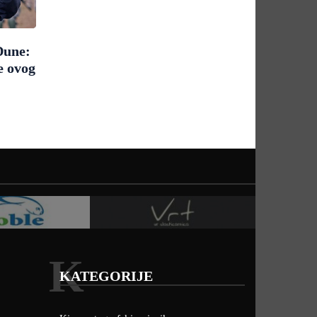
Dune:
e ovog
K
KATEGORIJE