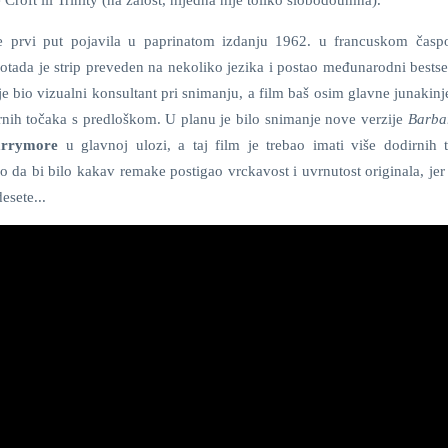
se prvi put pojavila u paprinatom izdanju 1962. u francuskom časp
otada je strip preveden na nekoliko jezika i postao međunarodni bestse
 je bio vizualni konsultant pri snimanju, a film baš osim glavne junakin
rnih točaka s predloškom. U planu je bilo snimanje nove verzije
Barba
rrymore
u glavnoj ulozi, a taj film je trebao imati više dodirnih 
o da bi bilo kakav remake postigao vrckavost i uvrnutost originala, jer
esete...