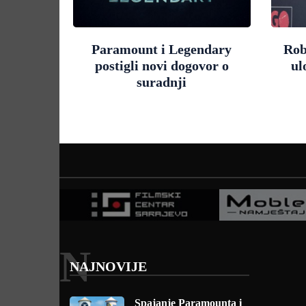
Paramount i Legendary
Rob
postigli novi dogovor o
ul
suradnji
N
NAJNOVIJE
Spajanje Paramounta i