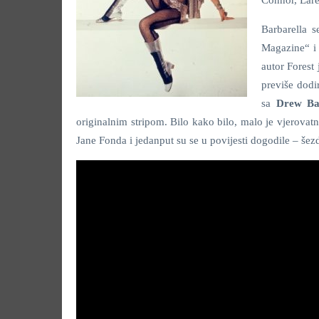
Barbarella 
Magazine“ i 
autor Forest
previše dodi
sa
Drew Ba
originalnim stripom. Bilo kako bilo, malo je vjerovatn
Jane Fonda i jedanput su se u povijesti dogodile – šezd