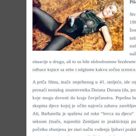
Pi
Stv
196
že
ta
nad
na
situacije u drugu, ali to su bile slobodoumne šezdese
odbace krpice sa sebe i odglume kakvu sočnu scenicu
A priča filma, inače smještenog u 41. stoljeće, ide o
pronaći nestalog znanstvenika Durana Durana (da, poz
koje mogu dovesti do kraja čovječanstva. Prpošna he
skupina djece kojoj je očito najveća zabava zaroblja
Ali, Barbarella je spašena od ruke “lovca na djecu
seksom (inače, napredni Zemljani to prakticiraju pu
početku zbunjena jer stari način vođenja ljubavi prakti