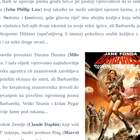
, Barb se upućuje prema gradu SoGo jer postoji vjerovatnost da se tam
a (
John Phillip Law
) koji također ne može odoljeti njenom šarmu, a 
 –
So
doma i
Go
mora), gdje glavnu riječ ima ubojita kraljica koja seb
pa vladarica želi njih dvoje iskoristi za svoje seksi igrice, ali Barbarella j
Nespretni Dildano (upečatljivog li imena) pokušava srušiti kraljicu s 
i za neke druge stvari...
arella pronalazi Durana Durana (
Milo
. I tada slijedi vjerovatno najduhovitija
irsku agenticu zli znanstvenik zarobljava
riuštiti ekstazu do smrti, ali Barbarellin
ti, što kreativnog znanstvenika dovodi do
zlijevanjem na površinu ogromnog jezera
arbarella, Veliki Tiranin i krilati Pygar
 dvije dame pod rukama...
ednik Zemlje (
Claude Daphin
) koji voli
al“ izdanju, mudri profesor Ping (
Marcel