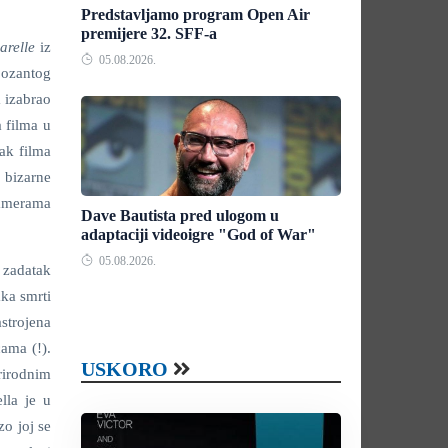
Predstavljamo program Open Air
premijere 32. SFF-a
arelle
iz
05.08.2026.
 pozantog
a izabrao
a filma u
tak filma
 bizarne
 kamerama
Dave Bautista pred ulogom u
adaptaciji videoigre "God of War"
05.08.2026.
 zadatak
ka smrti
strojena
ama (!).
USKORO
prirodnim
lla je u
zo joj se