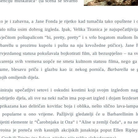
senciju muškaraca“ (ta scena se stvarno
iko je i zabavna, a Jane Fonda je rijetko kad tumačila tako opuštene i
alo ništa osim dobrog izgleda. Ipak, Velika Tiranica je najupečatljivi
ječitom poštapalicom “hi, pretty, pretty“ i s vrlo bogatom maštom što
rbarellu u prozirnu kupolu i pušta na nju krvožedne ptičice). Jane 
vjezdanog statusa pokušavala bojkotirati film, ali bezuspješno – na sv
tvarenja svih vremena uopće ne smeta kultnom statusu filma, nego ga 
 glume, blesavu priču i glazbu kao iz nekog pornića,
Barbarella
se 
ojih omiljenih dijela.
iraju upečatljivi setovi i oskudni kostimi koji svojm izgledom nag
drijetlo djela, ali sve na neki način ima pop-art izgled i dojam šezdeset
prikazana kao deliričan kovitlac boja i oblika, nešto slično lava-lamp
 popularne u ono vrijeme. Pažljiviji gledatelji će u Barbarellinim l
ijetiti elemente iz “Čarobnjaka iz Oza“ i “Alise u zemlji čuda“, a na n
roina je preteča svih kasnijih akcijskih junakinja poput Ellen Ripley
Croft ili Trinity (na žalost, nijedna nije toliko slobodoumna).