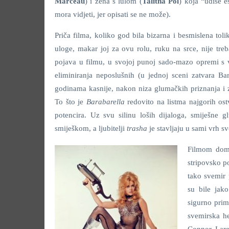
Marceau
) i žena s lulom (
Talitha Pol
) koja “udiše e
mora vidjeti, jer opisati se ne može).
Priča filma, koliko god bila bizarna i besmislena tol
uloge, makar joj za ovu rolu, ruku na srce, nije treb
pojava u filmu, u svojoj punoj sado-mazo opremi s v
eliminiranja neposlušnih (u jednoj sceni zatvara Ba
godinama kasnije, nakon niza glumačkih priznanja i z
To što je
Barabarella
redovito na listma najgorih os
potencira. Uz svu silinu loših dijaloga, smiješne
smiješkom, a ljubitelji
trasha
je stavljaju u sami vrh sv
Filmom domin
stripovsko po
tako svemir 
su bile jako
sigurno prim
svemirska he
Connor, Lare 