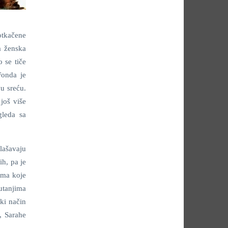
 otkačene
ja ženska
 se tiče
Fonda je
u sreću.
još više
gleda sa
lašavaju
ih, pa je
ama koje
utanjima
eki način
, Sarahe