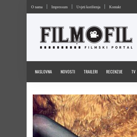
O nama
Impressum
Uvjeti korištenja
Kontakt
NASLOVNA
NOVOSTI
TRAILERI
RECENZIJE
TV