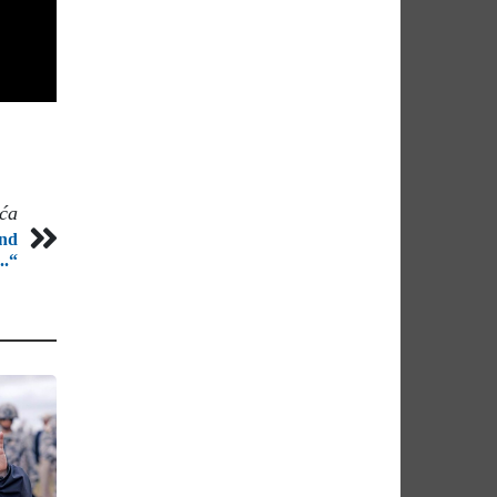
eća
and
..“