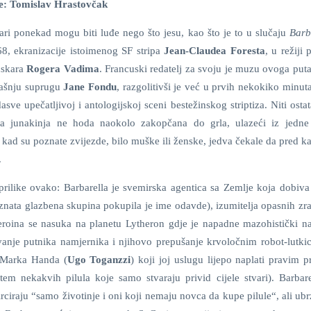
še: Tomislav Hrastovčak
ari ponekad mogu biti luđe nego što jesu, kao što je to u slučaju
Barb
8, ekranizacije istoimenog SF stripa
Jean-Claudea Foresta
, u režiji
nskara
Rogera Vadima
. Francuski redatelj za svoju je muzu ovoga put
dašnju suprugu
Jane Fondu
, razgolitivši je već u prvih nekokiko minut
asve upečatljivoj i antologijskoj sceni bestežinskog striptiza. Niti osta
ša junakinja ne hoda naokolo zakopčana do grla, ulazeći iz jedne
te kad su poznate zvijezde, bilo muške ili ženske, jedva čekale da pred
.
tprilike ovako: Barbarella je svemirska agentica sa Zemlje koja dobiva
nata glazbena skupina pokupila je ime odavde), izumitelja opasnih zra
roina se nasuka na planetu Lytheron gdje je napadne mazohistički na
vanje putnika namjernika i njihovo prepušanje krvoločnim robot-lutkic
“ Marka Handa (
Ugo Toganzzi
) koji joj uslugu lijepo naplati pravim 
tem nekakvih pilula koje samo stvaraju privid cijele stvari). Barbare
rciraju “samo životinje i oni koji nemaju novca da kupe pilule“, ali ubr