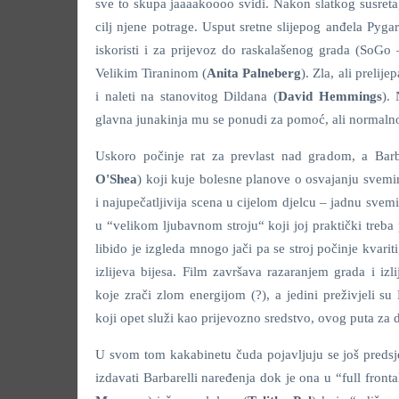
sve to skupa jaaaakoooo svidi. Nakon slatkog susreta
cilj njene potrage. Usput sretne slijepog anđela Pygar
iskoristi i za prijevoz do raskalašenog grada (SoGo
Velikim Tiraninom (
Anita Palneberg
). Zla, ali prelije
i naleti na stanovitog Dildana (
David Hemmings
). 
glavna junakinja mu se ponudi za pomoć, ali normalno 
Uskoro počinje rat za prevlast nad gradom, a Barb
O'Shea
) koji kuje bolesne planove o osvajanju svemira
i najupečatljivija scena u cijelom djelcu – jadnu svem
u “velikom ljubavnom stroju“ koji joj praktički treba p
libido je izgleda mnogo jači pa se stroj počinje kvari
izlijeva bijesa. Film završava razaranjem grada i i
koje zrači zlom energijom (?), a jedini preživjeli su B
koji opet služi kao prijevozno sredstvo, ovog puta za
U svom tom kakabinetu čuda pojavljuju se još predsj
izdavati Barbarelli naređenja dok je ona u “full front