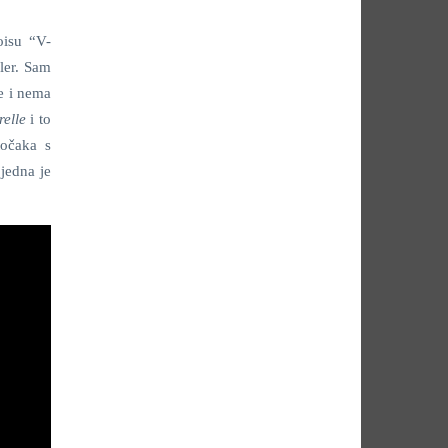
oisu “V-
ler. Sam
je i nema
relle
i to
točaka s
 jedna je