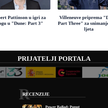
ert Pattinson u igri za
Villeneuve priprema "
ogu u "Dune: Part 3"
Part Three" za snimanj
ljeta
PRIJATELJI PORTALA
R
RECENZIJE
Power Ballad: Poput