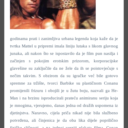
godinama prati i zanimIjiva urbana legenda koja kaže da je
tvrtka Mattel u pripremi imala liniju lutaka s likom glavnog
junaka, ali nakon što se ispostavilo da je film pun nasilja i
začinjen s pokojim erotskim prizorom, korporacijske
glavešine su zaključile da ne žele da ih se poistovjećuje s
nečim takvim. S obzirom da su igračke već bile gotovo
spremne za tržište, tvorci Barbike su plastičnom Conanu
promijenili frizuru i obojili je u žutu boju, nazvali ga He-
Man i na brzinu isproducirali prateću animiranu seriju koja
je mnogima, vjerujemo, danas jedna od dražih uspomena iz
djetinjstva. Naravno, cijela priča nikad nije bila službeno
potvrđena, ali činjenica je da oba lika dijele poprilično
fizičke sličnosti, a na jednoj verziji plakata filma, Conan