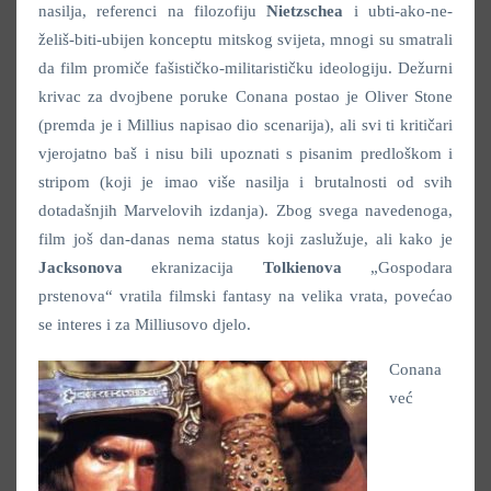
nasilja, referenci na filozofiju
Nietzschea
i ubti-ako-ne-
želiš-biti-ubijen konceptu mitskog svijeta, mnogi su smatrali
da film promiče fašističko-militarističku ideologiju. Dežurni
krivac za dvojbene poruke Conana postao je Oliver Stone
(premda je i Millius napisao dio scenarija), ali svi ti kritičari
vjerojatno baš i nisu bili upoznati s pisanim predloškom i
stripom (koji je imao više nasilja i brutalnosti od svih
dotadašnjih Marvelovih izdanja). Zbog svega navedenoga,
film još dan-danas nema status koji zaslužuje, ali kako je
Jacksonova
ekranizacija
Tolkienova
„Gospodara
prstenova“ vratila filmski fantasy na velika vrata, povećao
se interes i za Milliusovo djelo.
Conana
već