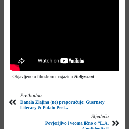
Objavljeno u filmskom magazinu
Hollywood
Prethodna
Đanela Zlajina (ne) preporučuje: Guernsey
Literary & Potato Peel...
Sljedeća
Povjerljivo i veoma lično o “L.A.
Confidential“