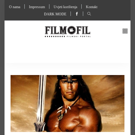
O nama
Impressum
Uvjeti korištenja
Kontakt
DARK MODE