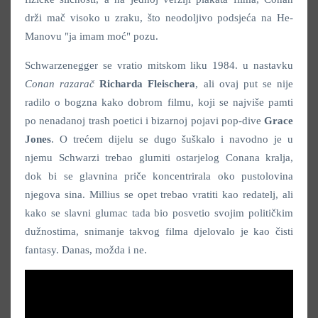
drži mač visoko u zraku, što neodoljivo podsjeća na He-
Manovu "ja imam moć" pozu.
Schwarzenegger se vratio mitskom liku 1984. u nastavku
Conan razarač
Richarda Fleischera
, ali ovaj put se nije
radilo o bogzna kako dobrom filmu, koji se najviše pamti
po nenadanoj trash poetici i bizarnoj pojavi pop-dive
Grace
Jones
. O trećem dijelu se dugo šuškalo i navodno je u
njemu Schwarzi trebao glumiti ostarjelog Conana kralja,
dok bi se glavnina priče koncentrirala oko pustolovina
njegova sina. Millius se opet trebao vratiti kao redatelj, ali
kako se slavni glumac tada bio posvetio svojim političkim
dužnostima, snimanje takvog filma djelovalo je kao čisti
fantasy. Danas, možda i ne.