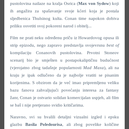
pustolovina nailaze na kralja Osrica (
Max von Sydow
) koji
ih angažira za spašavanje svoje kćeri koja je postala
sljedbenica Thulsinog kulta. Conan time napokon dobiva
priliku osvetiti svoj pokoreni narod i obitelj...
Film ne prati neku određenu priču iz Howardovog opusa ili
strip epizodu, nego zapravo predstavlja svojevrsnu
best of
kompilaciju Conanovih pustolovina. Prvotni Stoneov
scenarij bio je smješten u postapokaliptičnu budućnost
(vjerojatno zbog tadašnje popularnosti
Mad Maxa
), ali na
kraju je ipak odlučeno da je najbolje vratiti se pisanim
korijenima. S obzirom da je već imao pripremljenu veliku
bazu fanova zahvaljujući povećanju interesa za fantasy
žanr, Conan je ostvario solidan komercijalan uspjeh, ali film
se baš i nije pretjerano svidio kritičarima.
Naravno, svi su hvalili detaljni vizualni izgled i epsku
glazbu
Basila Poledourisa
, ali zbog povelike količine