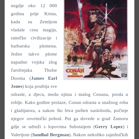
negdje oko 12 000
godina prije Krista,
kada su Zemljom
vladale crna magija,
ratničke civilizacije i
barbarska plemena.
Jedno takvo pleme
napadne vojska zlog
čarobnjaka Thulse
Dooma (
James Earl
Jones
) koja poubija sve
odrasle, a djecu, medu njima i malog Conana, proda u
roblje. Kako godine prolaze, Conan odrasta u snažnog roba
i gladijatora, a nakon što biva pušten naslobodu, počinje
njegov osvetnički pohod. Put ga dovede u grad Zamoru
gdje se udruži s lopovima Subotaijem (
Gerry Lopez
) i
Valerijom (
Sandhal Bergman
). Nakon nekoliko zajedničkih