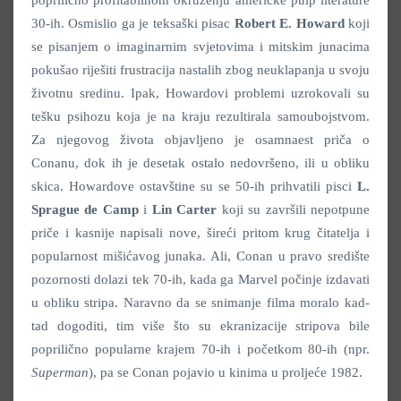
poprilično profitabilnom okruženju američke pulp literature
30-ih. Osmislio ga je teksaški pisac
Robert E. Howard
koji
se pisanjem o imaginarnim svjetovima i mitskim junacima
pokušao riješiti frustracija nastalih zbog neuklapanja u svoju
životnu sredinu. Ipak, Howardovi problemi uzrokovali su
tešku psihozu koja je na kraju rezultirala samoubojstvom.
Za njegovog života objavljeno je osamnaest priča o
Conanu, dok ih je desetak ostalo nedovršeno, ili u obliku
skica. Howardove ostavštine su se 50-ih prihvatili pisci
L.
Sprague de Camp
i
Lin Carter
koji su završili nepotpune
priče i kasnije napisali nove, šireći pritom krug čitatelja i
popularnost mišićavog junaka. Ali, Conan u pravo središte
pozornosti dolazi tek 70-ih, kada ga Marvel počinje izdavati
u obliku stripa. Naravno da se snimanje filma moralo kad-
tad dogoditi, tim više što su ekranizacije stripova bile
poprilično popularne krajem 70-ih i početkom 80-ih (npr.
Superman
), pa se Conan pojavio u kinima u proljeće 1982.