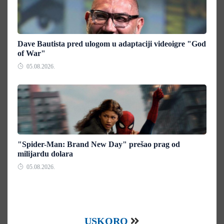
Dave Bautista pred ulogom u adaptaciji videoigre "God
of War"
05.08.2026.
"Spider-Man: Brand New Day" prešao prag od
milijardu dolara
05.08.2026.
USKORO