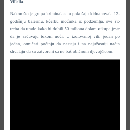
Villella
.
Nakon što je grupa kriminalaca u pokušaju kidnapovala 12-
godišnju balerinu, kćerku moćnika iz podzemlja, sve što
treba da urade kako bi dobili 50 miliona dolara otkupa jeste
da je sačuvaju tokom noći. U izolovanoj vili, jedan po
jedan, otmičari počinju da nestaju i na najužasniji način
shvataju da su zatvoreni sa ne baš običnom djevojčicom.