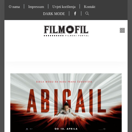
O nama
Impressum
Uvjeti korištenja
Kontakt
DARK MODE