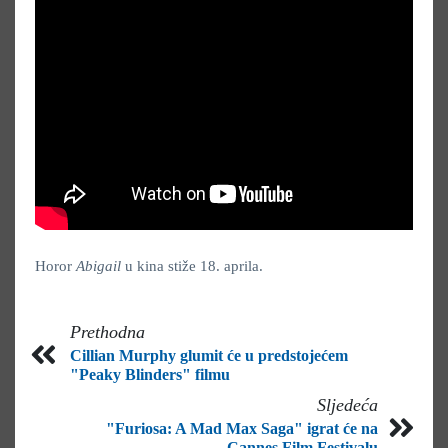
Horor
Abigail
u kina stiže 18. aprila.
Prethodna
Cillian Murphy glumit će u predstojećem
"Peaky Blinders" filmu
Sljedeća
"Furiosa: A Mad Max Saga" igrat će na
Cannes Film Festivalu