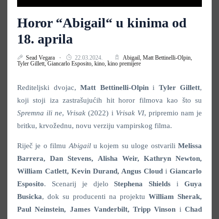
Horor “Abigail“ u kinima od
18. aprila
Sead Vegara
22.03.2024.
Abigail,
Matt Bettinelli-Olpin,
Tyler Gillett,
Giancarlo Esposito,
kino,
kino premijere
Rediteljski dvojac,
Matt Bettinelli-Olpin
i
Tyler Gillett
,
koji stoji iza zastrašujućih hit horor filmova kao što su
Spremna ili ne
,
Vrisak
(2022)
i
Vrisak VI
, pripremio nam je
britku, krvožednu, novu verziju vampirskog filma.
Riječ je o filmu
Abigail
u kojem su uloge ostvarili
Melissa
Barrera, Dan Stevens, Alisha Weir, Kathryn Newton,
William Catlett, Kevin Durand, Angus Cloud
i
Giancarlo
Esposito
. Scenarij je djelo
Stephena Shields
i
Guya
Busicka
, dok su producenti na projektu
William Sherak,
Paul Neinstein, James Vanderbilt, Tripp Vinson
i
Chad