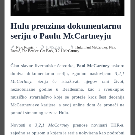
Hulu preuzima dokumentarnu
seriju o Paulu McCartneyju
Nino Romić
18.05.2021.
Hulu,
Paul McCartney,
Nino
Romić,
The Beatles: Get Back,
3 2 1 McCartney
Član slavne liverpulske četvorke,
Paul
McCartney
uskoro
dobiva dokumentarnu seriju, zgodno naslovljenu
3,2,1
McCartney
.
Serija će istraživati njegov rani život,
nezaobilazne godine u Beatlesima, kao i sveukupno
muzičko stvaralaštvo koje se proteže kroz šest decenija
McCartneyjeve karijere, a svoj online dom će pronaći na
ponudi streaming servisa Hulu.
Novosti o
3,2,1 McCartney
prenose novinari THR-a,
zajedno sa opisom u kojem je serija uokvirena kao podrobni