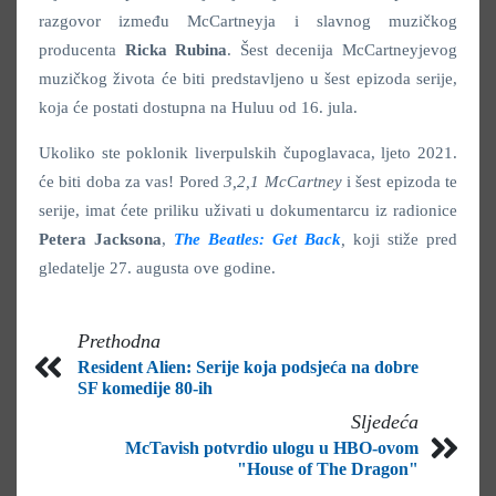
razgovor između McCartneyja i slavnog muzičkog
producenta
Ricka
Rubina
. Šest decenija McCartneyjevog
muzičkog života će biti predstavljeno u šest epizoda serije,
koja će postati dostupna na Huluu od 16. jula.
Ukoliko ste poklonik liverpulskih čupoglavaca, ljeto 2021.
će biti doba za vas! Pored
3,2,1 McCartney
i šest epizoda te
serije, imat ćete priliku uživati u dokumentarcu iz radionice
Petera
Jacksona
,
The Beatles: Get Back
,
koji stiže pred
gledatelje 27. augusta ove godine.
Prethodna
Resident Alien: Serije koja podsjeća na dobre
SF komedije 80-ih
Sljedeća
McTavish potvrdio ulogu u HBO-ovom
"House of The Dragon"