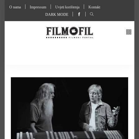
O nama
Impressum
Uvjeti korištenja
Kontakt
DARK MODE