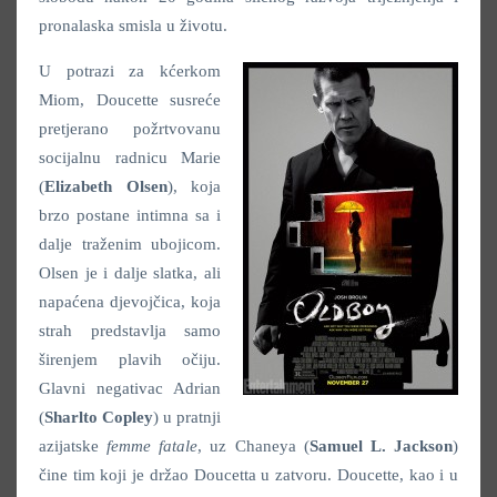
pronalaska smisla u životu.
U potrazi za kćerkom
Miom, Doucette susreće
pretjerano požrtvovanu
socijalnu radnicu Marie
(
Elizabeth Olsen
), koja
brzo postane intimna sa i
dalje traženim ubojicom.
Olsen je i dalje slatka, ali
napaćena djevojčica, koja
strah predstavlja samo
širenjem plavih očiju.
Glavni negativac Adrian
(
Sharlto Copley
) u pratnji
azijatske
femme fatale
, uz Chaneya (
Samuel L. Jackson
)
čine tim koji je držao Doucetta u zatvoru. Doucette, kao i u