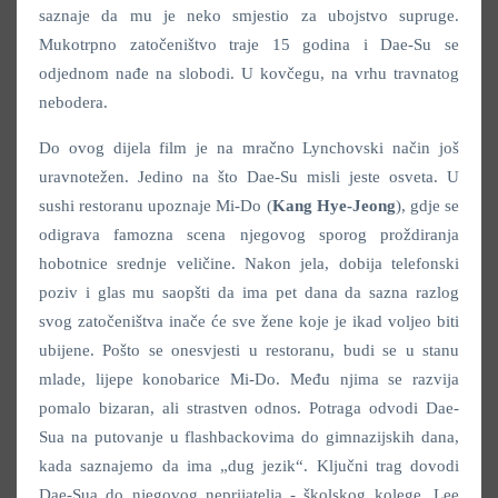
saznaje da mu je neko smjestio za ubojstvo supruge.
Mukotrpno zatočeništvo traje 15 godina i Dae-Su se
odjednom nađe na slobodi. U kovčegu, na vrhu travnatog
nebodera.
Do ovog dijela film je na mračno Lynchovski način još
uravnotežen. Jedino na što Dae-Su misli jeste osveta. U
sushi restoranu upoznaje Mi-Do (
Kang Hye-Jeong
), gdje se
odigrava famozna scena njegovog sporog proždiranja
hobotnice srednje veličine. Nakon jela, dobija telefonski
poziv i glas mu saopšti da ima pet dana da sazna razlog
svog zatočeništva inače će sve žene koje je ikad voljeo biti
ubijene. Pošto se onesvjesti u restoranu, budi se u stanu
mlade, lijepe konobarice Mi-Do. Među njima se razvija
pomalo bizaran, ali strastven odnos. Potraga odvodi Dae-
Sua na putovanje u flashbackovima do gimnazijskih dana,
kada saznajemo da ima „dug jezik“. Ključni trag dovodi
Dae-Sua do njegovog neprijatelja - školskog kolege, Lee