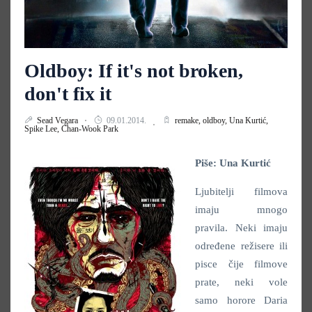
Oldboy: If it's not broken,
don't fix it
Sead Vegara
09.01.2014.
remake,
oldboy,
Una Kurtić,
Spike Lee,
Chan-Wook Park
Piše: Una Kurtić
Ljubitelji filmova
imaju mnogo
pravila. Neki imaju
određene režisere ili
pisce čije filmove
prate, neki vole
samo horore Daria