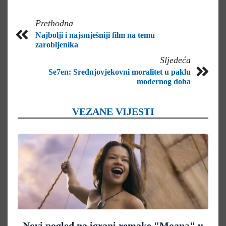
Prethodna
Najbolji i najsmješniji film na temu
zarobljenika
Sljedeća
Se7en: Srednjovjekovni moralitet u paklu
modernog doba
VEZANE VIJESTI
Novi pogled na igrani remake "Moana" u