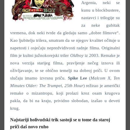
Argenta, neki se
kunu u blockbustere,
nastavci i trilogije su
za neke gubitak
vremena, dok neki tvrde da gledaju samo „dobre filmove“.
Kao ljubitelju trilera, smatram da se njegov kvalitet očituje u
napetosti i osjećaju nepredvidivosti radnje filma. Originalni
film je kultni južnokorejski triler
Oldboy
iz 2003. Remake je
nova verzija starijeg filma, pravljenje nečeg iznova ili
oživljavanje, te se obično temelji na dobroj priči. U ovom
slučaju imamo izvrsnu priču.
Spike Lee
(
Malcom X
,
Ten
Minutes Older: The Trumpet
,
25th Hour
) režirao je američki
remake o mizantropu, koji prolazi kroz osam krugova
pakla, da bi na kraju, prividno slobodan, izašao u deveti
krug.
Najstariji holivudski trik sastoji se u tome da staroj
priči daš novo ruho