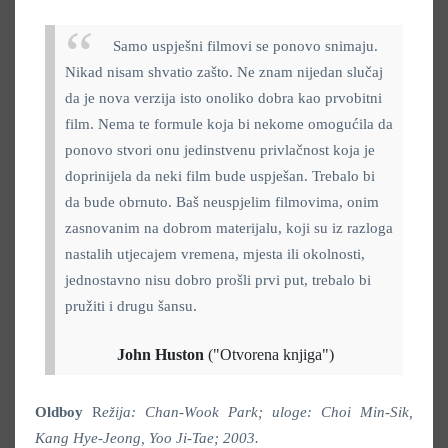
Samo uspješni filmovi se ponovo snimaju.
Nikad nisam shvatio zašto. Ne znam nijedan slučaj
da je nova verzija isto onoliko dobra kao prvobitni
film. Nema te formule koja bi nekome omogućila da
ponovo stvori onu jedinstvenu privlačnost koja je
doprinijela da neki film bude uspješan. Trebalo bi
da bude obrnuto. Baš neuspjelim filmovima, onim
zasnovanim na dobrom materijalu, koji su iz razloga
nastalih utjecajem vremena, mjesta ili okolnosti,
jednostavno nisu dobro prošli prvi put, trebalo bi
pružiti i drugu šansu.
John Huston
("Otvorena knjiga")
Oldboy
R
ežija: Chan-Wook Park; uloge: Choi Min-Sik,
Kang Hye-Jeong, Yoo Ji-Tae; 2003.