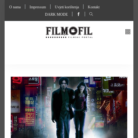
O nama
Impressum
Uvjeti korištenja
Kontakt
DARK MODE