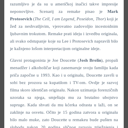
razumljivo je da su u američkoj inačici takve impresije
neponovljive. Scenarij za remake pisao je
Mark
Protosevich
(
The Cell, I am Legend, Poseidon, Thor
) koji je
žeđ za neshvatljivim, vjerovatno zadovoljio incestoidnim
ljubavnim trokutom. Remake prati ideju i izvedbu originala,
ali svako odstupanje koje su Lee i Protosevich napravili bilo
je kažnjeno lošom interpretacijom originalne ideje.
Glavni protagonista je Joe Doucette (
Josh Brolin
), propali
menadžer i alkoholičar koji zanemaruje svoju familiju kada
priča započne u 1993. Kao i u originalu, Doucette završi u
sobi bez prozora sa kupatilom i TV-om. Ovdje je razvoj
filma skoro identičan originalu. Nakon uzimanja forenzičnih
uzoraka sa njega, smještaju mu za brutalno ubojstvo
supruge. Kada shvati da mu kćerka odrasta u laži, on se
zaklinje na osvetu. Očito je 15 godina zatvora u originalu
bilo malo muke, zato Doucette u remakeu bude pušten na
slobodu nakon 20 godina sličnog razvoja triježnjenja i