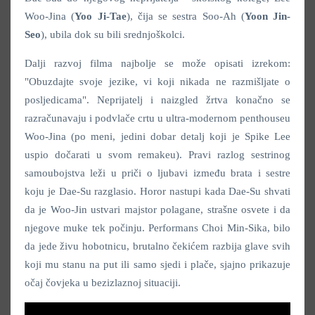
Woo-Jina (
Yoo Ji-Tae
), čija se sestra Soo-Ah (
Yoon Jin-
Seo
), ubila dok su bili srednjoškolci.
Dalji razvoj filma najbolje se može opisati izrekom:
"Obuzdajte svoje jezike, vi koji nikada ne razmišljate o
posljedicama". Neprijatelj i naizgled žrtva konačno se
razračunavaju i podvlače crtu u ultra-modernom penthouseu
Woo-Jina (po meni, jedini dobar detalj koji je Spike Lee
uspio dočarati u svom remakeu). Pravi razlog sestrinog
samoubojstva leži u priči o ljubavi između brata i sestre
koju je Dae-Su razglasio. Horor nastupi kada Dae-Su shvati
da je Woo-Jin ustvari majstor polagane, strašne osvete i da
njegove muke tek počinju. Performans Choi Min-Sika, bilo
da jede živu hobotnicu, brutalno čekićem razbija glave svih
koji mu stanu na put ili samo sjedi i plače, sjajno prikazuje
očaj čovjeka u bezizlaznoj situaciji.