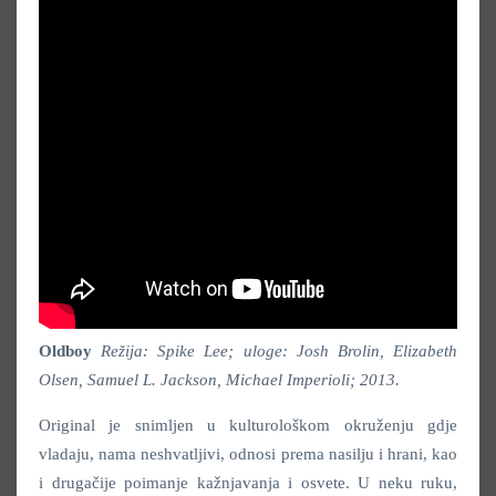
Oldboy
Režija: Spike Lee; uloge: Josh Brolin, Elizabeth
Olsen, Samuel L. Jackson, Michael Imperioli; 2013.
Original je snimljen u kulturološkom okruženju gdje
vladaju, nama neshvatljivi, odnosi prema nasilju i hrani, kao
i drugačije poimanje kažnjavanja i osvete. U neku ruku,