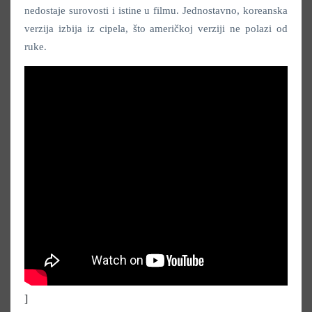
nedostaje surovosti i istine u filmu. Jednostavno, koreanska
verzija izbija iz cipela, što američkoj verziji ne polazi od
ruke.
]