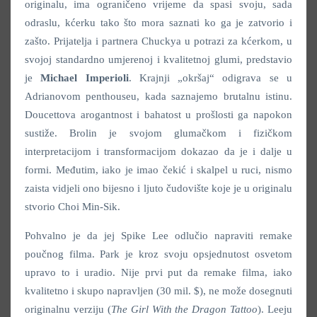
originalu, ima ograničeno vrijeme da spasi svoju, sada
odraslu, kćerku tako što mora saznati ko ga je zatvorio i
zašto. Prijatelja i partnera Chuckya u potrazi za kćerkom, u
svojoj standardno umjerenoj i kvalitetnoj glumi, predstavio
je
Michael Imperioli
. Krajnji „okršaj“ odigrava se u
Adrianovom penthouseu, kada saznajemo brutalnu istinu.
Doucettova arogantnost i bahatost u prošlosti ga napokon
sustiže. Brolin je svojom glumačkom i fizičkom
interpretacijom i transformacijom dokazao da je i dalje u
formi. Međutim, iako je imao čekić i skalpel u ruci, nismo
zaista vidjeli ono bijesno i ljuto čudovište koje je u originalu
stvorio Choi Min-Sik.
Pohvalno je da jej Spike Lee odlučio napraviti remake
poučnog filma. Park je kroz svoju opsjednutost osvetom
upravo to i uradio. Nije prvi put da remake filma, iako
kvalitetno i skupo napravljen (30 mil. $), ne može dosegnuti
originalnu verziju (
The Girl With the Dragon Tattoo
). Leeju