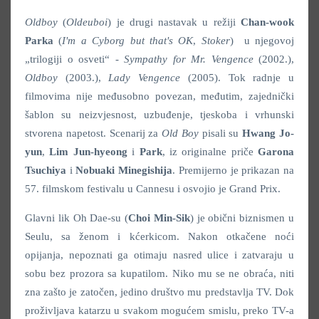
Oldboy
(
Oldeuboi
) je drugi nastavak u režiji
Chan-wook
Parka
(
I'm a Cyborg but that's OK
,
Stoker
) u njegovoj
„trilogiji o osveti“ -
Sympathy for Mr. Vengence
(2002.),
Oldboy
(2003.),
Lady Vengence
(2005). Tok radnje u
filmovima nije međusobno povezan, međutim, zajednički
šablon su neizvjesnost, uzbuđenje, tjeskoba i vrhunski
stvorena napetost. Scenarij za
Old Boy
pisali su
Hwang Jo-
yun
,
Lim Jun-hyeong
i
Park
, iz originalne priče
Garona
Tsuchiya
i
Nobuaki Minegishija
. Premijerno je prikazan na
57. filmskom festivalu u Cannesu i osvojio je Grand Prix.
Glavni lik Oh Dae-su (
Choi Min-Sik
) je obični biznismen u
Seulu, sa ženom i kćerkicom. Nakon otkačene noći
opijanja, nepoznati ga otimaju nasred ulice i zatvaraju u
sobu bez prozora sa kupatilom. Niko mu se ne obraća, niti
zna zašto je zatočen, jedino društvo mu predstavlja TV. Dok
proživljava katarzu u svakom mogućem smislu, preko TV-a