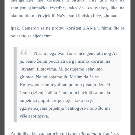
inteligencije nije korištena u
Avatar: Fire and Ash
da
zamijeni glumačke izvedbe, tako da iza svakog lika na
platnu, bio on čovjek ili Na'vi, stoji ljudsko biće, glumac.
Ipak, Cameron se ne protivi korištenju AI-ja u filmu, što je
pojasnio sa sljedećim:
Nisam negativan što se tiče generativnog AI-
ja. Samo želim podcrtati da ga nismo koristili na
"Avatar" filmovima. Mi poštujemo i slavimo
glumce. Ne mijenjamo ih. Mislim da će se
Hollywood sam regulirati po tom pitanju. Iznaći
ćemo rješenje, ali to ćemo moći učiniti samo ako
umjetnici poput nas postoje. Tako da je
egzistencijalna prijetnja velikog AI-a ono što me
više zabrinjava.
Zanimljiva izjava, naročito od tvorca
Terminator
franšize.