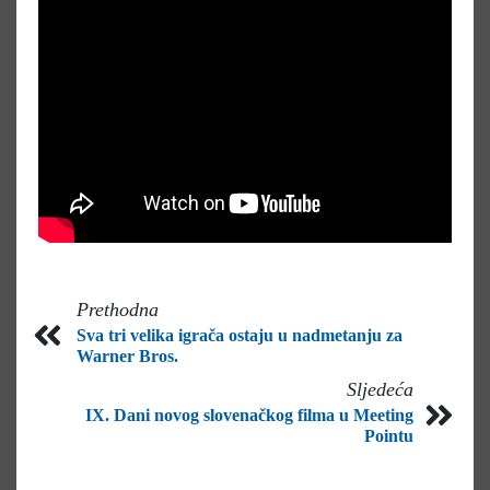
Prethodna
Sva tri velika igrača ostaju u nadmetanju za
Warner Bros.
Sljedeća
IX. Dani novog slovenačkog filma u Meeting
Pointu