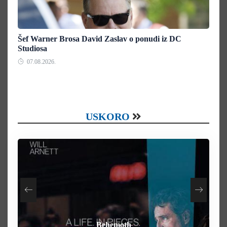
Šef Warner Brosa David Zaslav o ponudi iz DC
Studiosa
07.08.2026.
USKORO
How To Rob A Bank
Heart of the Beast
By Any Means
Behemoth