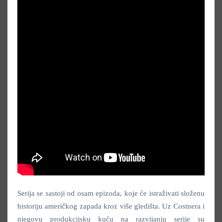
Serija se sastoji od osam epizoda, koje će istraživati složenu
historiju američkog zapada kroz više gledišta. Uz Costnera i
njegovu produkcijsku kuću na razvijanju serije su