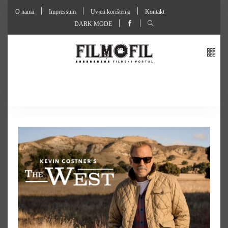
O nama
Impressum
Uvjeti korištenja
Kontakt
DARK MODE