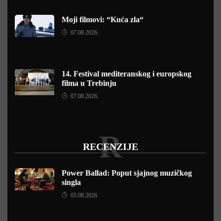
Moji filmovi: “Kuća zla“
07.08.2026.
14. Festival mediteranskog i europskog
filma u Trebinju
07.08.2026.
R
RECENZIJE
Power Ballad: Poput sjajnog muzičkog
singla
05.08.2026.