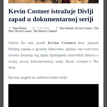
Kevin Costner istražuje Divlji
zapad u dokumentarnoj seriji
Nino Romić
17.04.2025.
Nino Romić,
Kevin Costner´s The
West,
Kevin Costner,
The History Channel
Nakon što smo pratili
Kevina Costnera
kroz pejsaže
Divljeg zapada u igranim filmovima, glumac nas vodi kroz
stvarnu historiju tog dijela Sjedinjenih Američkih Država u
svojoj novoj dokumentarnoj seriji,
Kevin Costner´s The
West.
Bacimo pogled na službeni trailer dolje: