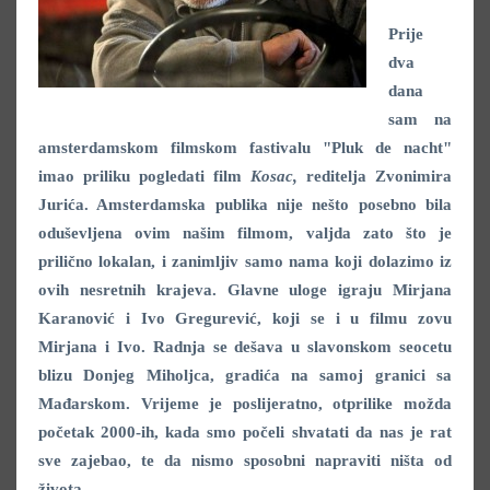
Prije
dva
dana
sam na
amsterdamskom filmskom fastivalu "Pluk de nacht"
imao priliku pogledati film
Kosac,
reditelja Zvonimira
Jurića. Amsterdamska publika nije nešto posebno bila
oduševljena ovim našim filmom, valjda zato što je
prilično lokalan, i zanimljiv samo nama koji dolazimo iz
ovih nesretnih krajeva. Glavne uloge igraju Mirjana
Karanović i Ivo Gregurević, koji se i u filmu zovu
Mirjana i Ivo. Radnja se dešava u slavonskom seocetu
blizu Donjeg Miholjca, gradića na samoj granici sa
Mađarskom. Vrijeme je poslijeratno, otprilike možda
početak 2000-ih, kada smo počeli shvatati da nas je rat
sve zajebao, te da nismo sposobni napraviti ništa od
života.