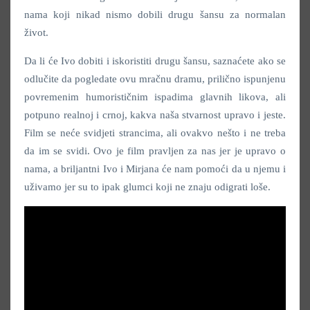
nama koji nikad nismo dobili drugu šansu za normalan
život.
Da li će Ivo dobiti i iskoristiti drugu šansu, saznaćete ako se
odlučite da pogledate ovu mračnu dramu, prilično ispunjenu
povremenim humorističnim ispadima glavnih likova, ali
potpuno realnoj i crnoj, kakva naša stvarnost upravo i jeste.
Film se neće svidjeti strancima, ali ovakvo nešto i ne treba
da im se svidi. Ovo je film pravljen za nas jer je upravo o
nama, a briljantni Ivo i Mirjana će nam pomoći da u njemu i
uživamo jer su to ipak glumci koji ne znaju odigrati loše.