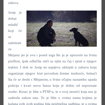
zidova.
Josip je
dobar
mladić
koji će
se
zabrinuti
za
Mirjanu jer je ova i pored toga što ju je upozorio na Ivinu
prošlost, ipak odlučila otići sa njim na čaj i sjesti u njegov
traktor. I dok se Josip ne uspijeva uklopiti u zabavu koju
organizuje njegov brat povodom ženine trudnoće, brinući
šta će se desiti s Mirjanom, u Ivinu očajnu nastambu upada
policija i kvari novu šansu koju je dobio od nepoznate
osobe.
Kosac
je film o PTSP-u, te o svoj nesreći koja nas je
zadesila nakon rata. To je film o svima nama kojima je
kafana svih ovih godina bila neizbježna sudbina, te o svima