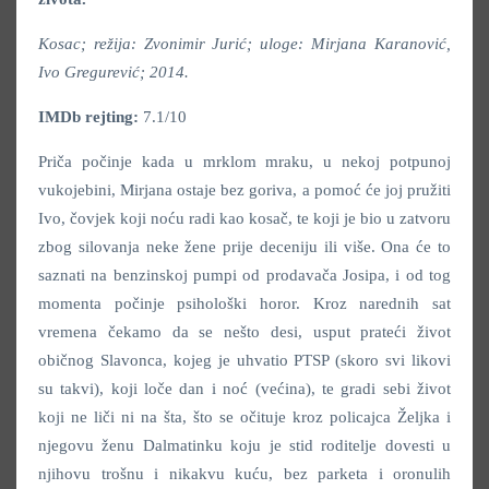
Kosac; režija: Zvonimir Jurić; uloge: Mirjana Karanović,
Ivo Gregurević; 2014.
IMDb rejting:
7.1/10
Priča počinje kada u mrklom mraku, u nekoj potpunoj
vukojebini, Mirjana ostaje bez goriva, a pomoć će joj pružiti
Ivo, čovjek koji noću radi kao kosač, te koji je bio u zatvoru
zbog silovanja neke žene prije deceniju ili više. Ona će to
saznati na benzinskoj pumpi od prodavača Josipa, i od tog
momenta počinje psihološki horor. Kroz narednih sat
vremena čekamo da se nešto desi, usput prateći život
običnog Slavonca, kojeg je uhvatio PTSP (skoro svi likovi
su takvi), koji loče dan i noć (većina), te gradi sebi život
koji ne liči ni na šta, što se očituje kroz policajca Željka i
njegovu ženu Dalmatinku koju je stid roditelje dovesti u
njihovu trošnu i nikakvu kuću, bez parketa i oronulih