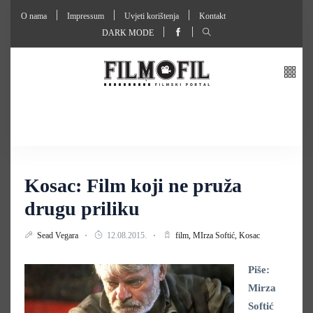
O nama
Impressum
Uvjeti korištenja
Kontakt
DARK MODE
Kosac: Film koji ne pruža
drugu priliku
Sead Vegara
12.08.2015.
film,
MIrza Softić,
Kosac
Piše:
Mirza
Softić