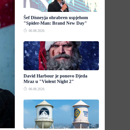
Šef Disneyja ohrabren uspjehom
"Spider-Man: Brand New Day"
06.08.2026.
David Harbour je ponovo Djeda
Mraz u "Violent Night 2"
06.08.2026.