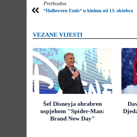
Prethodna
“Halloween Ends“ u kinima od 13. oktobra
VEZANE VIJESTI
Šef Disneyja ohrabren
Dav
uspjehom "Spider-Man:
Djed
Brand New Day"