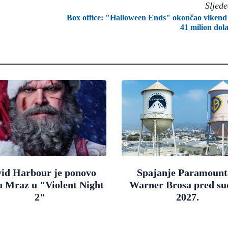
Sljed
Box office: "Halloween Ends" okončao vikend
41 milion dol
id Harbour je ponovo
Spajanje Paramount
a Mraz u "Violent Night
Warner Brosa pred s
2"
2027.