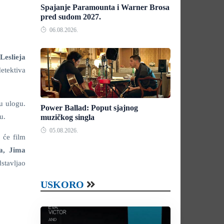
Spajanje Paramounta i Warner Brosa
pred sudom 2027.
06.08.2026.
Leslieja
etektiva
u ulogu.
Power Ballad: Poput sjajnog
u.
muzičkog singla
05.08.2026.
 će film
a, Jima
dstavljao
USKORO