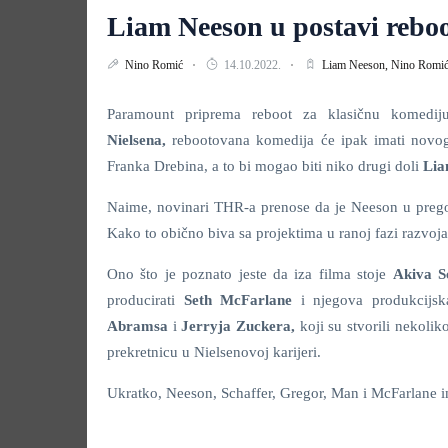
Liam Neeson u postavi rebo
Nino Romić
14.10.2022.
Liam Neeson,
Nino Romi
Paramount priprema reboot za klasičnu komedij
Nielsena,
rebootovana komedija će ipak imati novog 
Franka Drebina, a to bi mogao biti niko drugi doli
Lia
Naime, novinari THR-a prenose da je Neeson u pregov
Kako to obično biva sa projektima u ranoj fazi razvoj
Ono što je poznato jeste da iza filma stoje
Akiva S
producirati
Seth McFarlane
i njegova produkcijsk
Abramsa
i
Jerryja Zuckera,
koji su stvorili nekoli
prekretnicu u Nielsenovoj karijeri.
Ukratko, Neeson, Schaffer, Gregor, Man i McFarlane i