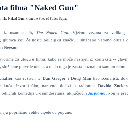
ota filma "Naked Gun"
ć,
The Naked Gun: From the Files of Police Squad
u iz osamdesetih,
The Naked Gun.
Vječno vezana za velikog
glumca koji će nositi policijsku značku i službeno vatreno oružje d
m Neeson
.
orima za ulogu u filmu, kako se može nazrijeti iz konteksta -- glavn
a, službene potvrde nema, a malo toga je zaista poznato o samom reboot
chaffer
kao režiser, te
Dan Gregor
i
Doug Man
kao scenaristi, dok
a kuća. Izvorni film, naravno, dolazi iz radionice
Davida Zucker
ko odličnih komedija u osamdesetima, uključjući i
Airplane!
,
koji je pre
maju poprilično velike cipele da popune.