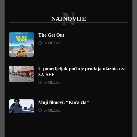
N
NAJNOVIJE
The Get Out
07.08.2026.
U ponedjeljak počinje prodaja ulaznica za
32. SFF
07.08.2026.
Moji filmovi: “Kuća zla“
07.08.2026.