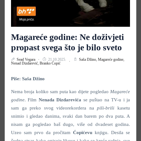
Magareće godine: Ne doživjeti
propast svega što je bilo sveto
Sead Vegara
21.10.2025.
Saša Džino,
Magareće godine,
Nenad Dizdarević,
Branko Ćopić
Piše: Saša Džino
Nema broja koliko sam puta kao dijete pogledao
Magareće
godine
. Film
Nenada Dizdarevića
se puštao na TV-u i ja
sam ga preko svog videorekordera na
piši-briši
kasetu
snimio i gledao danima, svaki dan barem po dva puta. A
nisam ga pogledao baš dugo, više od dvadeset godina.
Uzeo sam prvo da pročitam
Ćopićevu
knjigu. Desila se
čudna stvar, kako opisuje likove i kako se kreće radnja, sve