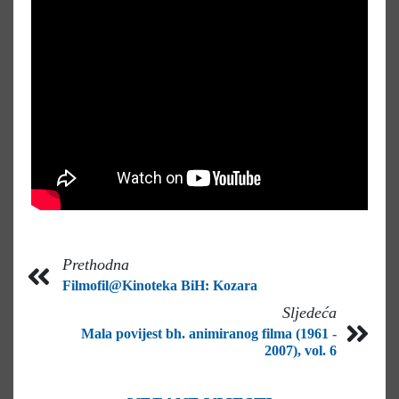
Prethodna
Filmofil@Kinoteka BiH: Kozara
Sljedeća
Mala povijest bh. animiranog filma (1961 -
2007), vol. 6