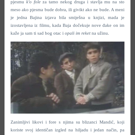
pjesmu
k'o fole
za tamo nekog druga i stavlja mu na sto
meso ako pjesma bude dobra, ili givikt ako ne bude. A meni
je jedna Bajina izjava bila smiješna u knjizi, mada je
izostavljena iz filmu, kada Baja dočekuje nove đake on im
kaže ja sam ti sad bog otac i
opali im reket
na užinu.
Zanimljivi likovi i fore s njima su blizanci Mandić, koji
koriste svoj identičan izgled na hiljadu i jedan način, pa