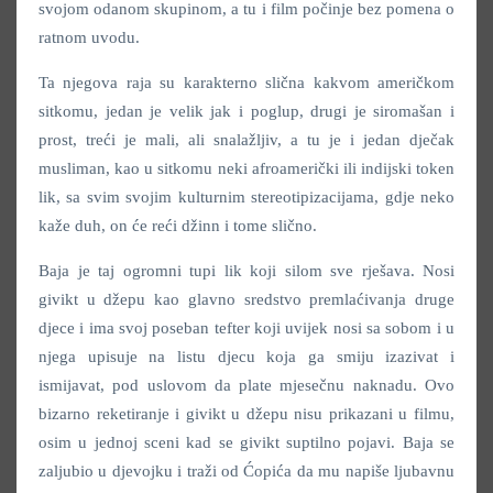
svojom odanom skupinom, a tu i film počinje bez pomena o
ratnom uvodu.
Ta njegova raja su karakterno slična kakvom američkom
sitkomu, jedan je velik jak i poglup, drugi je siromašan i
prost, treći je mali, ali snalažljiv, a tu je i jedan dječak
musliman, kao u sitkomu neki afroamerički ili indijski token
lik, sa svim svojim kulturnim stereotipizacijama, gdje neko
kaže duh, on će reći džinn i tome slično.
Baja je taj ogromni tupi lik koji silom sve rješava. Nosi
givikt u džepu kao glavno sredstvo premlaćivanja druge
djece i ima svoj poseban tefter koji uvijek nosi sa sobom i u
njega upisuje na listu djecu koja ga smiju izazivat i
ismijavat, pod uslovom da plate mjesečnu naknadu. Ovo
bizarno reketiranje i givikt u džepu nisu prikazani u filmu,
osim u jednoj sceni kad se givikt suptilno pojavi. Baja se
zaljubio u djevojku i traži od Ćopića da mu napiše ljubavnu