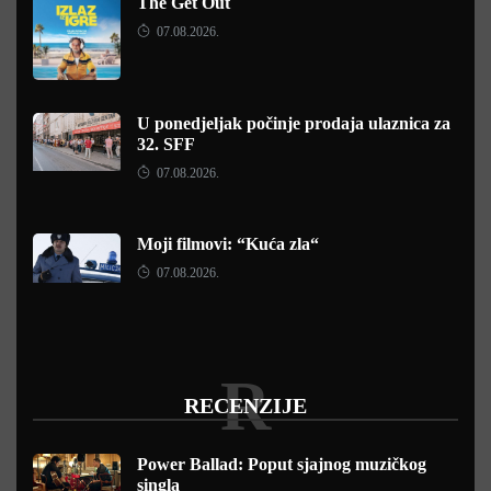
The Get Out
07.08.2026.
U ponedjeljak počinje prodaja ulaznica za
32. SFF
07.08.2026.
Moji filmovi: “Kuća zla“
07.08.2026.
R
RECENZIJE
Power Ballad: Poput sjajnog muzičkog
singla