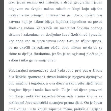
tako jedan recimo uči historiju, a drugi geografiju i jedan
odgovara za dvojicu nakon rokade u klupi koju nijedan
nastavnik ne primijeti. Interesantan je i Jovo, bivši čuvar
zatvora koji je nakon bijega hajduka degradiran na posao
školskog redara. Zadržavši isti mentalitet čovjeka odanog
sistemu i zakonima, on dosljedno čuva školski red i pravila,
kao onda kad su djeca stavila Bobu Gicu na ušljivi spisak,
pa ga okačili na oglasnu ploču. Jovo nikom ne da da se
skine ta dječija škrabotina, jer što je na oglasnoj ploči to je
zakon i niko ga ne smije dirati.
Srceparajući momenat se desi kada Jovo prvi put u životu
čita školski spomenar i shvati koliko je njegovo djetinjstvo
bilo mračno i tegobno, a ova djeca u školi pišu riječi jedni
drugima lijepe i tanke kao svila. Tu je i od djece prozvani
Smrdonja, neki kao razredni čuvar reda i mira koji je za
razliku od Jove sadistički nastrojen prema djeci. On je čuvar
crne knjige i u tu knjigu zapisuje imena, prekršaje i grijehe