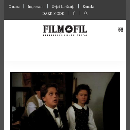
O nama
Impressum
Uvjeti korištenja
Kontakt
DARK MODE