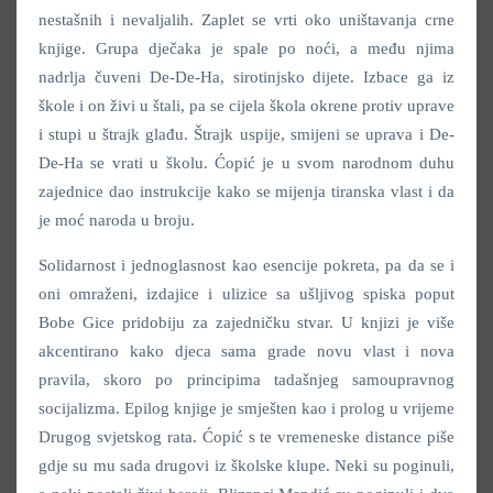
nestašnih i nevaljalih. Zaplet se vrti oko uništavanja crne
knjige. Grupa dječaka je spale po noći, a među njima
nadrlja čuveni De-De-Ha, sirotinjsko dijete. Izbace ga iz
škole i on živi u štali, pa se cijela škola okrene protiv uprave
i stupi u štrajk glađu. Štrajk uspije, smijeni se uprava i De-
De-Ha se vrati u školu. Ćopić je u svom narodnom duhu
zajednice dao instrukcije kako se mijenja tiranska vlast i da
je moć naroda u broju.
Solidarnost i jednoglasnost kao esencije pokreta, pa da se i
oni omraženi, izdajice i ulizice sa ušljivog spiska poput
Bobe Gice pridobiju za zajedničku stvar. U knjizi je više
akcentirano kako djeca sama grade novu vlast i nova
pravila, skoro po principima tadašnjeg samoupravnog
socijalizma. Epilog knjige je smješten kao i prolog u vrijeme
Drugog svjetskog rata. Ćopić s te vremeneske distance piše
gdje su mu sada drugovi iz školske klupe. Neki su poginuli,