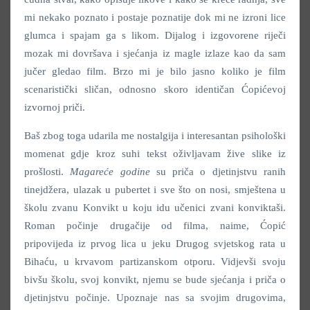
mi nekako poznato i postaje poznatije dok mi ne izroni lice
glumca i spajam ga s likom. Dijalog i izgovorene riječi
mozak mi dovršava i sjećanja iz magle izlaze kao da sam
jučer gledao film. Brzo mi je bilo jasno koliko je film
scenaristički sličan, odnosno skoro identičan Ćopićevoj
izvornoj priči.
Baš zbog toga udarila me nostalgija i interesantan psihološki
momenat gdje kroz suhi tekst oživljavam žive slike iz
prošlosti.
Magareće godine
su priča o djetinjstvu ranih
tinejdžera, ulazak u pubertet i sve što on nosi, smještena u
školu zvanu Konvikt u koju idu učenici zvani konviktaši.
Roman počinje drugačije od filma, naime, Ćopić
pripovijeda iz prvog lica u jeku Drugog svjetskog rata u
Bihaću, u krvavom partizanskom otporu. Vidjevši svoju
bivšu školu, svoj konvikt, njemu se bude sjećanja i priča o
djetinjstvu počinje. Upoznaje nas sa svojim drugovima,