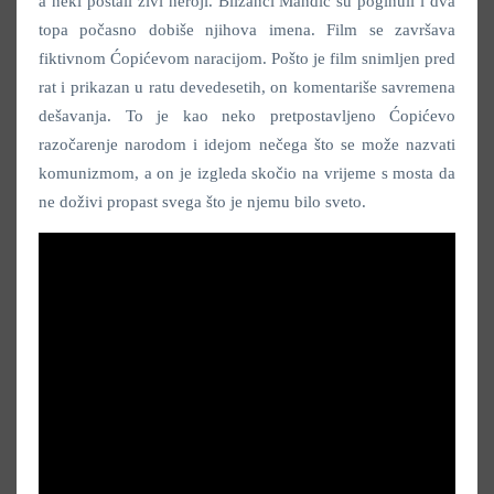
a neki postali živi heroji. Blizanci Mandić su poginuli i dva
topa počasno dobiše njihova imena. Film se završava
fiktivnom Ćopićevom naracijom. Pošto je film snimljen pred
rat i prikazan u ratu devedesetih, on komentariše savremena
dešavanja. To je kao neko pretpostavljeno Ćopićevo
razočarenje narodom i idejom nečega što se može nazvati
komunizmom, a on je izgleda skočio na vrijeme s mosta da
ne doživi propast svega što je njemu bilo sveto.