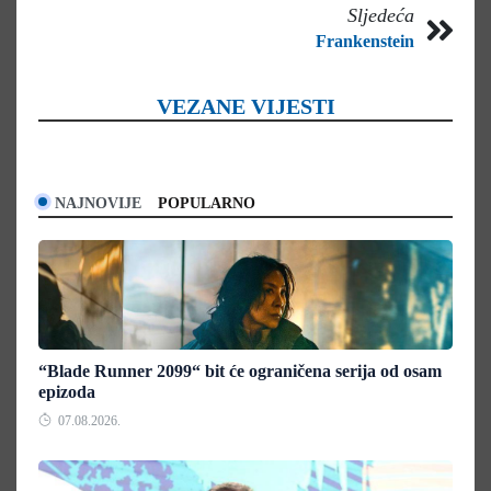
Sljedeća
Frankenstein
VEZANE VIJESTI
NAJNOVIJE
POPULARNO
“Blade Runner 2099“ bit će ograničena serija od osam
epizoda
07.08.2026.