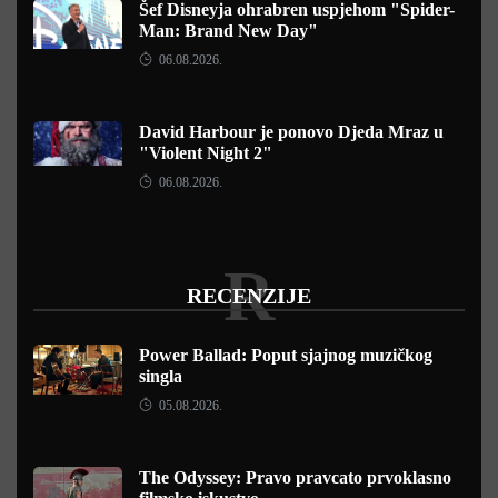
Šef Disneyja ohrabren uspjehom "Spider-
Man: Brand New Day"
06.08.2026.
David Harbour je ponovo Djeda Mraz u
"Violent Night 2"
06.08.2026.
R
RECENZIJE
Power Ballad: Poput sjajnog muzičkog
singla
05.08.2026.
The Odyssey: Pravo pravcato prvoklasno