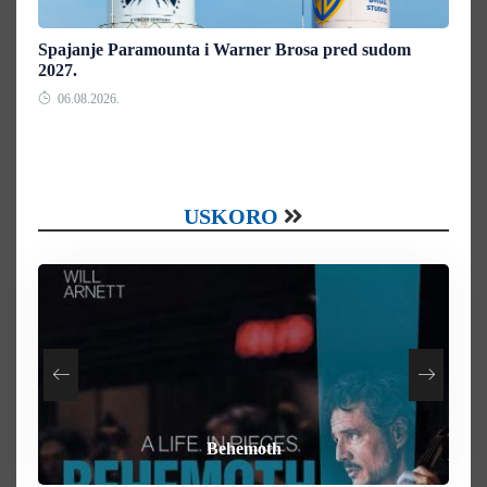
Spajanje Paramounta i Warner Brosa pred sudom
2027.
06.08.2026.
USKORO
How To Rob A Bank
Heart of the Beast
By Any Means
Behemoth