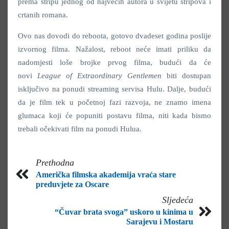
prema stripu jednog od najvećih autora u svijetu stripova i
crtanih romana.
Ovo nas dovodi do reboota, gotovo dvadeset godina poslije
izvornog filma. Nažalost, reboot neće imati priliku da
nadomjesti loše brojke prvog filma, budući da će
novi
League of Extraordinary
Gentlemen
biti dostupan
isključivo na ponudi streaming servisa Hulu. Dalje, budući
da je film tek u početnoj fazi razvoja, ne znamo imena
glumaca koji će popuniti postavu filma, niti kada bismo
trebali očekivati film na ponudi Hulua.
Prethodna
Američka filmska akademija vraća stare
preduvjete za Oscare
Sljedeća
“Čuvar brata svoga” uskoro u kinima u
Sarajevu i Mostaru