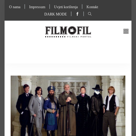
O nama
Impressum
Uvjeti korištenja
Kontakt
DARK MODE