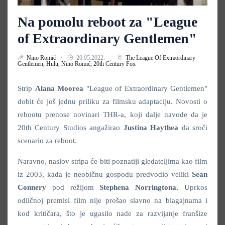
Na pomolu reboot za "League
of Extraordinary Gentlemen"
Nino Romić
20.05.2022.
The League Of Extraordinary
Gentlemen,
Hulu,
Nino Romić,
20th Century Fox
Strip
Alana Moorea
"League of Extraordinary Gentlemen"
dobit će još jednu priliku za filmsku adaptaciju. Novosti o
rebootu prenose novinari THR-a, koji dalje navode da je
20th Century Studios angažirao
Justina Haythea
da sroči
scenario za reboot.
Naravno, naslov stripa će biti poznatiji gledateljima kao film
iz 2003, kada je neobičnu gospodu predvodio veliki
Sean
Connery
pod režijom
Stephena Norringtona.
Uprkos
odličnoj premisi film nije prošao slavno na blagajnama i
kod kritičara, što je ugasilo nade za razvijanje franšize