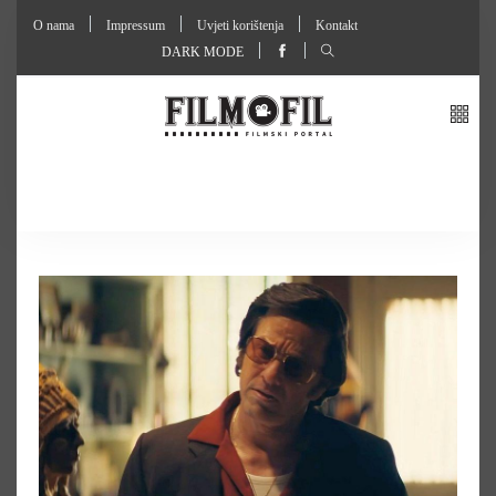
O nama
Impressum
Uvjeti korištenja
Kontakt
DARK MODE