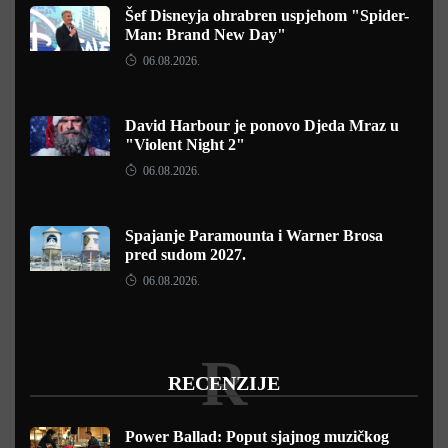
Šef Disneyja ohrabren uspjehom "Spider-
Man: Brand New Day"
06.08.2026.
David Harbour je ponovo Djeda Mraz u
"Violent Night 2"
06.08.2026.
Spajanje Paramounta i Warner Brosa
pred sudom 2027.
06.08.2026.
R
RECENZIJE
Power Ballad: Poput sjajnog muzičkog