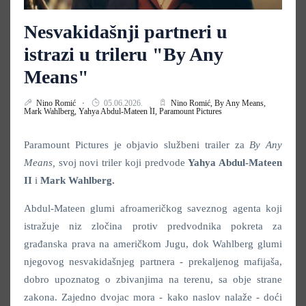
Nesvakidašnji partneri u
istrazi u trileru "By Any
Means"
Nino Romić
05.06.2026.
Nino Romić,
By Any Means,
Mark Wahlberg,
Yahya Abdul-Mateen II,
Paramount Pictures
Paramount Pictures je objavio službeni trailer za
By Any
Means,
svoj novi triler koji predvode
Yahya Abdul-Mateen
II
i
Mark Wahlberg.
Abdul-Mateen glumi afroameričkog saveznog agenta koji
istražuje niz zločina protiv predvodnika pokreta za
građanska prava na američkom Jugu, dok Wahlberg glumi
njegovog nesvakidašnjeg partnera - prekaljenog mafijaša,
dobro upoznatog o zbivanjima na terenu, sa obje strane
zakona. Zajedno dvojac mora - kako naslov nalaže - doći