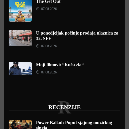
The Get Out
07.08.2026.
U ponedjeljak počinje prodaja ulaznica za
32. SFF
07.08.2026.
Moji filmovi: “Kuća zla“
07.08.2026.
R
RECENZIJE
Power Ballad: Poput sjajnog muzičkog
singla