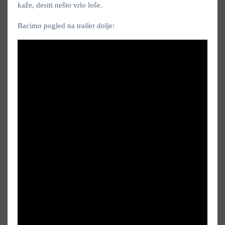
kaže, desiti nešto vrlo loše.
Bacimo pogled na trailer dolje: