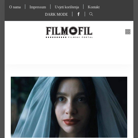
O nama
Impressum
Uvjeti korištenja
Kontakt
DARK MODE