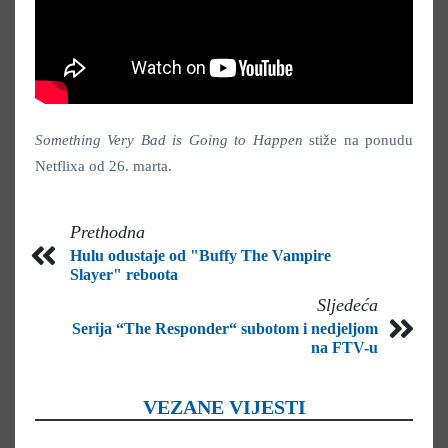
Something Very Bad is Going to Happen
stiže na ponudu
Netflixa od 26. marta.
Prethodna
Hulu odustaje od "Buffy The Vampire
Slayer" reboota
Sljedeća
Serija “The Responder“ subotom i nedjeljom
na FTV-u
VEZANE VIJESTI