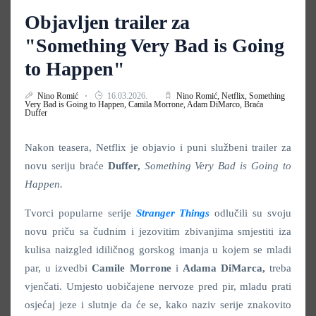
Objavljen trailer za
"Something Very Bad is Going
to Happen"
Nino Romić
16.03.2026.
Nino Romić,
Netflix,
Something
Very Bad is Going to Happen,
Camila Morrone,
Adam DiMarco,
Braća
Duffer
Nakon teasera, Netflix je objavio i puni službeni trailer za
novu seriju braće
Duffer,
Something Very Bad is Going to
Happen.
Tvorci popularne serije
Stranger Things
odlučili su svoju
novu priču sa čudnim i jezovitim zbivanjima smjestiti iza
kulisa naizgled idiličnog gorskog imanja u kojem se mladi
par, u izvedbi
Camile Morrone
i
Adama DiMarca,
treba
vjenčati. Umjesto uobičajene nervoze pred pir, mladu prati
osjećaj jeze i slutnje da će se, kako naziv serije znakovito