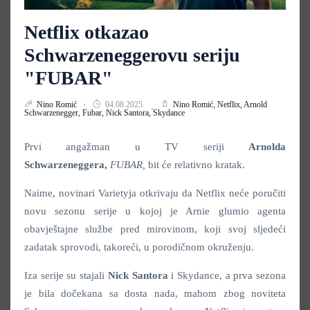
Netflix otkazao
Schwarzeneggerovu seriju
"FUBAR"
Nino Romić
04.08.2025.
Nino Romić,
Netflix,
Arnold
Schwarzenegger,
Fubar,
Nick Santora,
Skydance
Prvi angažman u TV seriji
Arnolda
Schwarzeneggera,
FUBAR,
bit će relativno kratak.
Naime, novinari Varietyja otkrivaju da Netflix neće poručiti
novu sezonu serije u kojoj je Arnie glumio agenta
obavještajne službe pred mirovinom, koji svoj sljedeći
zadatak sprovodi, takoreći, u porodičnom okruženju.
Iza serije su stajali
Nick Santora
i Skydance, a prva sezona
je bila dočekana sa dosta nada, mahom zbog noviteta