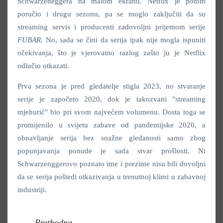
Schwarzeneggera na malom ekranu. Netflix je potom
poručio i drugu sezonu, pa se moglo zaključiti da su
streaming servis i producenti zadovoljni prijemom serije
FUBAR.
No, sada se čini da serija ipak nije mogla ispuniti
očekivanja, što je vjerovatno razlog zašto ju je Netflix
odlučio otkazati.
Prva sezona je pred gledatelje stigla 2023, no stvaranje
serije je započeto 2020, dok je takozvani "streaming
mjehurić" bio pri svom najvećem volumenu. Dosta toga se
promijenilo u svijetu zabave od pandemijske 2020, a
obnavljanje serija bez snažne gledanosti samo zbog
popunjavanja ponude je sada stvar prošlosti. Ni
Schwarzenggerovo poznato ime i prezime nisu bili dovoljni
da se serija poštedi otkazivanja u trenutnoj klimi u zabavnoj
industriji.
Prethodna