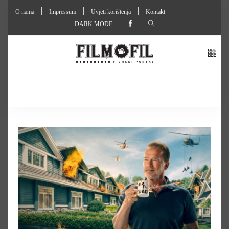
O nama
Impressum
Uvjeti korištenja
Kontakt
DARK MODE