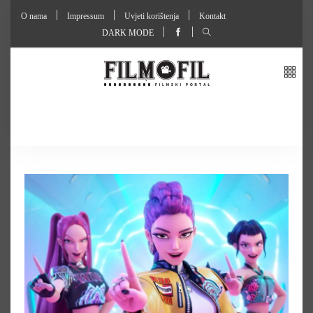
O nama
Impressum
Uvjeti korištenja
Kontakt
DARK MODE