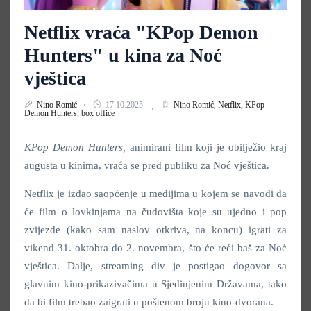
Netflix vraća "KPop Demon
Hunters" u kina za Noć
vještica
Nino Romić
17.10.2025.
Nino Romić,
Netflix,
KPop
Demon Hunters,
box office
KPop Demon Hunters,
animirani film koji je obilježio kraj
augusta u kinima, vraća se pred publiku za Noć vještica.
Netflix je izdao saopćenje u medijima u kojem se navodi da
će
film o lovkinjama na čudovišta koje su ujedno i pop
zvijezde (kako sam naslov otkriva, na koncu) igrati za
vikend 31. oktobra do 2. novembra, što će reći baš za Noć
vještica. Dalje, streaming div je postigao dogovor sa
glavnim kino-prikazivačima u Sjedinjenim Državama, tako
da bi film trebao zaigrati u poštenom broju kino-dvorana.