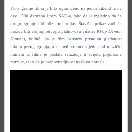
Prvo igranje filma je bilo ograničeno na jedan vikend te na
oko 1700 dvorana širom SAD-a, tako da je izgledno da će
drugo igranje biti blizu te brojke. Štaviše, prikazivači će
možda biti voljniji odvojiti platno-dva više za
KPop Demon
Hunters,
budući da je film ostvario pristojnu gledanost
tokom prvog igranja, a u međuvremenu jedna od muzički
numera iz filma je postala senzacija u svijetu popularne
muzike, tako da je prepoznatljivost naslova porasla.