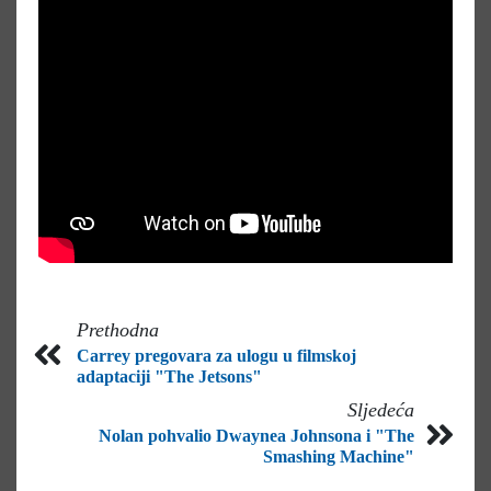
Prethodna
Carrey pregovara za ulogu u filmskoj
adaptaciji "The Jetsons"
Sljedeća
Nolan pohvalio Dwaynea Johnsona i "The
Smashing Machine"