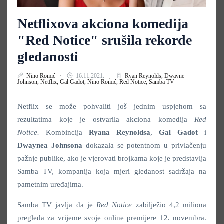
Netflixova akciona komedija
"Red Notice" srušila rekorde
gledanosti
Nino Romić
16.11.2021.
Ryan Reynolds,
Dwayne
Johnson,
Netflix,
Gal Gadot,
Nino Romić,
Red Notice,
Samba TV
Netflix se može pohvaliti još jednim uspjehom sa
rezultatima koje je ostvarila akciona komedija
Red
Notice.
Kombincija
Ryana
Reynoldsa
,
Gal
Gadot
i
Dwaynea
Johnsona
dokazala se potentnom u privlačenju
pažnje publike, ako je vjerovati brojkama koje je predstavlja
Samba TV, kompanija koja mjeri gledanost sadržaja na
pametnim uređajima.
Samba TV javlja da je
Red Notice
zabilježio 4,2 miliona
pregleda za vrijeme svoje online premijere 12. novembra.