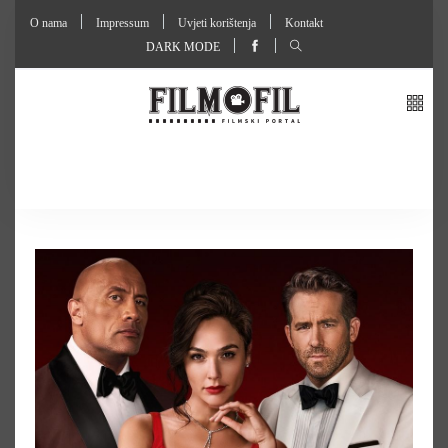
O nama
Impressum
Uvjeti korištenja
Kontakt
DARK MODE