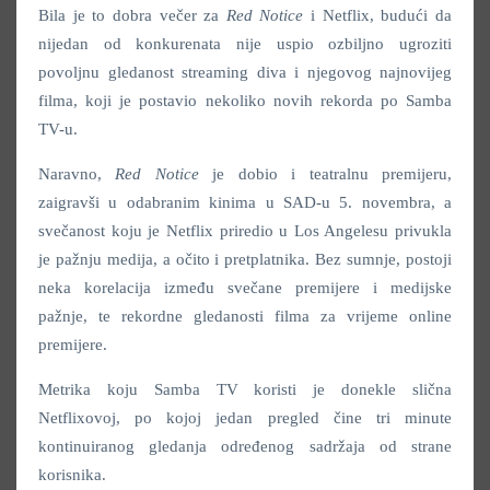
Bila je to dobra večer za
Red Notice
i Netflix, budući da
nijedan od konkurenata nije uspio ozbiljno ugroziti
povoljnu gledanost streaming diva i njegovog najnovijeg
filma, koji je postavio nekoliko novih rekorda po Samba
TV-u.
Naravno,
Red Notice
je dobio i teatralnu premijeru,
zaigravši u odabranim kinima u SAD-u 5. novembra, a
svečanost koju je Netflix priredio u Los Angelesu privukla
je pažnju medija, a očito i pretplatnika. Bez sumnje, postoji
neka korelacija između svečane premijere i medijske
pažnje, te rekordne gledanosti filma za vrijeme online
premijere.
Metrika koju Samba TV koristi je donekle slična
Netflixovoj, po kojoj jedan pregled čine tri minute
kontinuiranog gledanja određenog sadržaja od strane
korisnika.