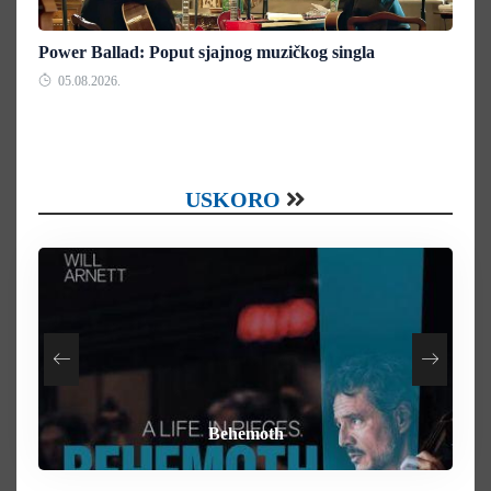
Power Ballad: Poput sjajnog muzičkog singla
05.08.2026.
USKORO
How To Rob A Bank
Heart of the Beast
By Any Means
Behemoth