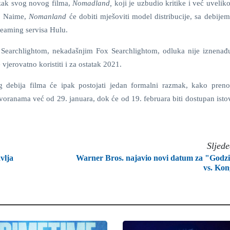
lazak svog novog filma,
Nomadland
,
koji je uzbudio kritike i već uveliko
a. Naime,
Nomanland
će dobiti mješoviti model distribucije, sa debije
reaming servisa Hulu.
 Searchlightom, nekadašnjim Fox Searchlightom, odluka nije iznenađu
e vjerovatno koristiti i za ostatak 2021.
ng debija filma će ipak postojati jedan formalni razmak, kako pren
voranama već od 29. januara, dok će od 19. februara biti dostupan ist
Sljed
vlja
Warner Bros. najavio novi datum za "Godzi
vs. Ko