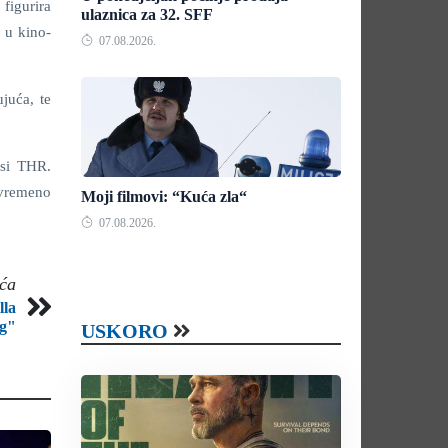
 figurira
ulaznica za 32. SFF
m u kino-
07.08.2026.
juća, te
osi THR.
ovremeno
Moji filmovi: “Kuća zla“
07.08.2026.
eća
lla
ng"
USKORO