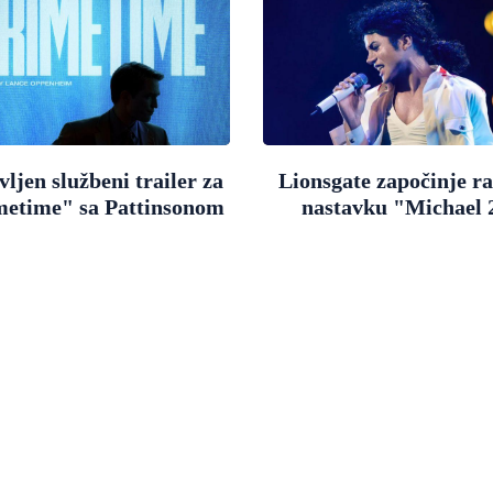
ljen službeni trailer za
Lionsgate započinje r
metime" sa Pattinsonom
nastavku "Michael 