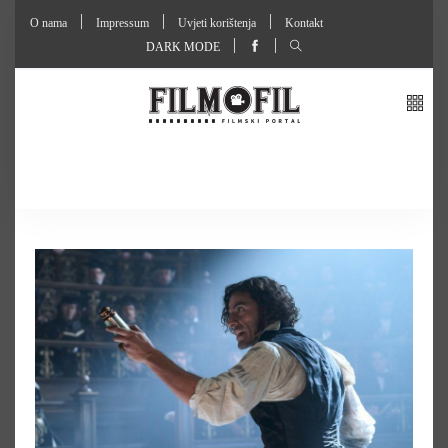
O nama
Impressum
Uvjeti korištenja
Kontakt
DARK MODE