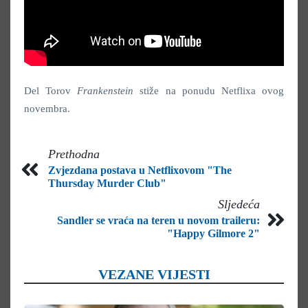
Del Torov
Frankenstein
stiže na ponudu Netflixa ovog
novembra.
Prethodna
Zvjezdana postava u Netflixovom "The
Thursday Murder Club"
Sljedeća
Sandler se vraća na teren u novom traileru:
"Happy Gilmore 2"
VEZANE VIJESTI