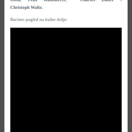
Christoph
Waltz
.
Bacimo pogled na trailer dolje: