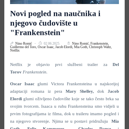
Novi pogled na naučnika i
njegovo čudovište u
"Frankenstein"
Nino Romić
02.06.2025.
Nino Romić,
Frankenstein,
Guillermo del Toro,
Oscar Isaac,
Jacob Elordi,
Mia Goth,
Christoph Waltz,
Netflix
Netflix je objavio prvi službeni trailer za
Del
Torov
Frankenstein.
Oscar
Isaac
glumi Victora Frankensteina u najskorijoj
adaptaciji romana iz pera
Mary Shelley,
dok
Jacob
Elordi
glumi oživljeno čudovište koje se tako često brka sa
svojim tvorcem. Isaaca u ruhu Frankensteina smo vidjeli u
prvim fotografijama iz filma, dok u traileru imamo pogled i
na njegovo stvorenje. Njima se u postavi pridružuju
Mia
Goth, Felix Kammerer,
Charles Dance
i