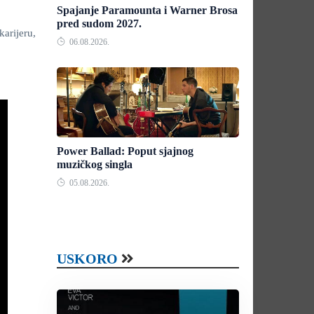
Spajanje Paramounta i Warner Brosa
pred sudom 2027.
arijeru,
06.08.2026.
Power Ballad: Poput sjajnog
muzičkog singla
05.08.2026.
USKORO