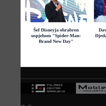
Šef Disneyja ohrabren
Dav
uspjehom "Spider-Man:
Djed
Brand New Day"