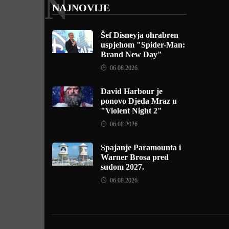
N
NAJNOVIJE
Šef Disneyja ohrabren
uspjehom "Spider-Man:
Brand New Day"
06.08.2026.
David Harbour je
ponovo Djeda Mraz u
"Violent Night 2"
06.08.2026.
Spajanje Paramounta i
Warner Brosa pred
sudom 2027.
06.08.2026.