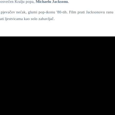
posvećen Kralju popa,
Michaelu Jacksonu.
,
pjevačev nećak, glumi pop-ikonu '80-tih. Film prati Jacksonovu ranu k
ti ljestvicama kao solo zabavljač.