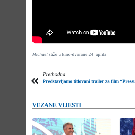
Michael
stiže u kino-dvorane 24. aprila.
Prethodna
Predstavljamo titlovani trailer za film “Press
VEZANE VIJESTI