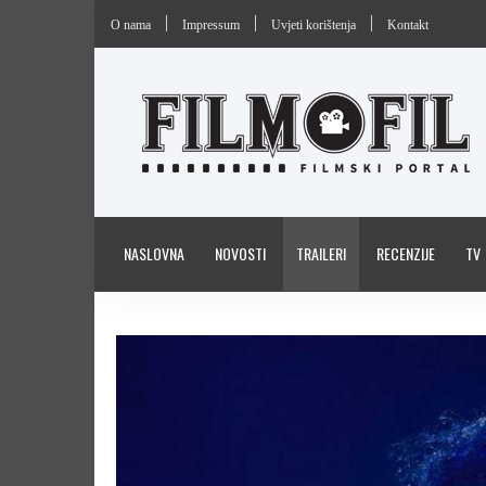
O nama
Impressum
Uvjeti korištenja
Kontakt
NASLOVNA
NOVOSTI
TRAILERI
RECENZIJE
TV