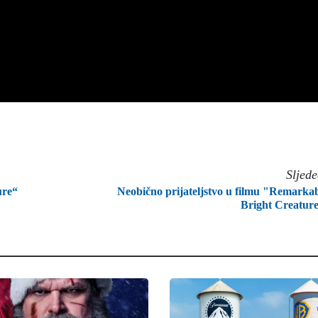
Sljed
ure“
Neobično prijateljstvo u filmu "Remarka
Bright Creatur