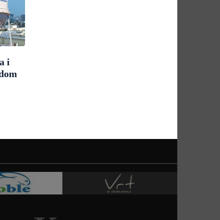
a i
udom