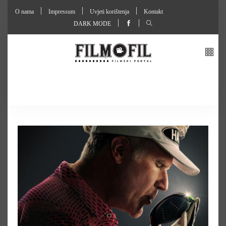
O nama
Impressum
Uvjeti korištenja
Kontakt
DARK MODE