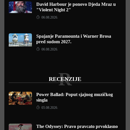
David Harbour je ponovo Djeda Mraz u
"Violent Night 2"
06.08.2026.
Spajanje Paramounta i Warner Brosa
pred sudom 2027.
06.08.2026.
R
RECENZIJE
Power Ballad: Poput sjajnog muzičkog
singla
05.08.2026.
The Odyssey: Pravo pravcato prvoklasno