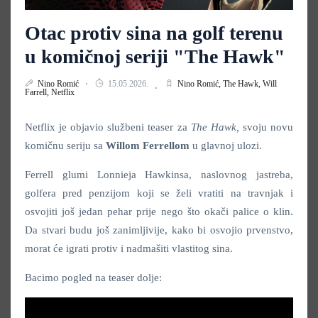
Otac protiv sina na golf terenu
u komičnoj seriji "The Hawk"
Nino Romić
15.05.2026.
Nino Romić,
The Hawk,
Will
Farrell,
Netflix
Netflix je objavio službeni teaser za
The Hawk,
svoju novu
komičnu seriju sa
Willom Ferrellom
u glavnoj ulozi.
Ferrell glumi Lonnieja Hawkinsa, naslovnog jastreba,
golfera pred penzijom koji se želi vratiti na travnjak i
osvojiti još jedan pehar prije nego što okači palice o klin.
Da stvari budu još zanimljivije, kako bi osvojio prvenstvo,
morat će igrati protiv i nadmašiti vlastitog sina.
Bacimo pogled na teaser dolje: