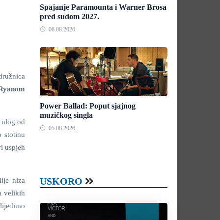
Spajanje Paramounta i Warner Brosa
pred sudom 2027.
06.08.2026.
družnica
Ryanom
Power Ballad: Poput sjajnog
muzičkog singla
 ulog od
05.08.2026.
 stotinu
vi uspjeh
USKORO
ije niza
 velikih
lijedimo