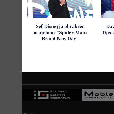
Šef Disneyja ohrabren
Dav
uspjehom "Spider-Man:
Djed
Brand New Day"