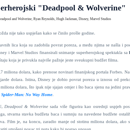
perherojski "Deadpool & Wolverine"
eadpool and Wolverine,
Ryan Reynolds,
Hugh Jackman,
Disney,
Marvel Studios
žda nije tako uspješan kako se činilo prošle godine.
ravnih lica koja su zadobila povrat poreza, a među njima se našla i po
ney i Marvel Studios finansirali snimanje superherojskog spektakla sa
štaju koja je privukla najviše pažnje jeste sveukupni budžet filma.
,7 miliona dolara, kako prenose novinari finanijskog portala Forbes. Na
ijarde dolara. Istina, Disney je dobio povrat poreza u iznosu od preko
miliona dolara, što ipak nije sjajan omjer i što baca sjenu na jedini pra
n
Spider-Man: No Way Home
.
CU,
Deadpool & Wolverine
sada više figurira kao osrednji uspjeh posl
oga, stvarna stavka budžeta baca i sumnju na navedene budžete ostalih
va. Film je, na koncu, zaradio manje od stotinu miliona dolara, ako s
titi utrošeni novac tri puta kako bi postao unosan.