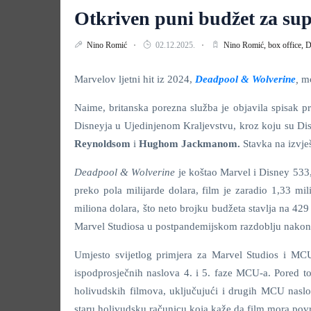
Otkriven puni budžet za su
Nino Romić
02.12.2025.
Nino Romić,
box office,
D
Marvelov ljetni hit iz 2024,
Deadpool & Wolverine
,
mo
Naime, britanska porezna služba je objavila spisak p
Disneyja u Ujedinjenom Kraljevstvu, kroz koju su Dis
Reynoldsom
i
Hughom Jackmanom.
Stavka na izvje
Deadpool & Wolverine
je koštao Marvel i Disney 533
preko pola milijarde dolara, film je zaradio 1,33 mil
miliona dolara, što neto brojku budžeta stavlja na 429 
Marvel Studiosa u postpandemijskom razdoblju nako
Umjesto svijetlog primjera za Marvel Studios i M
ispodprosječnih naslova 4. i 5. faze MCU-a. Pored t
holivudskih filmova, uključujući i drugih MCU naslo
staru holivudsku računicu koja kaže da film mora povra