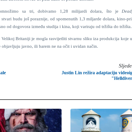
omnožimo sa tri, dobivamo 1,28 milijardi dolara, što je
Dead
 stvari budu još poraznije, od spomenutih 1,3 miljarde dolara, kino-pri
o od dogovora između studija i kina, koji variraju od tržišta do tržišta.
Velikoj Britaniji je mogla rasvijetliti stvarnu sliku iza produkcija koje 
 objavljuju javno, ili barem ne na očit i uvidan način.
Sljed
ale
Justin Lin režira adaptaciju videoi
"Helldive