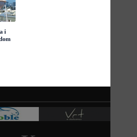
a i
udom