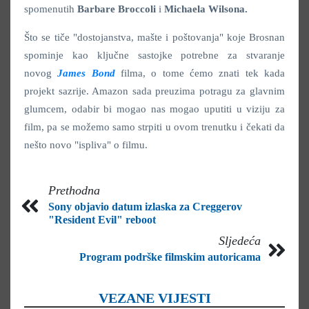
spomenutih
Barbare Broccoli
i
Michaela Wilsona.
Što se tiče "dostojanstva, mašte i poštovanja" koje Brosnan
spominje kao ključne sastojke potrebne za stvaranje
novog
James Bond
filma, o tome ćemo znati tek kada
projekt sazrije. Amazon sada preuzima potragu za glavnim
glumcem, odabir bi mogao nas mogao uputiti u viziju za
film, pa se možemo samo strpiti u ovom trenutku i čekati da
nešto novo "ispliva" o filmu.
Prethodna
Sony objavio datum izlaska za Creggerov
"Resident Evil" reboot
Sljedeća
Program podrške filmskim autoricama
VEZANE VIJESTI