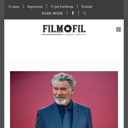
O nama
Impressum
Uvjeti korištenja
Kontakt
DARK MODE