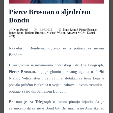
Pierce Brosnan o sljedećem
Bondu
Nino Romić
11.03.2025.
Nino Romić,
Pierce Brosnan,
James Bond,
Barbara Broccoli,
Michael Wilson,
Amazon MGM,
Daniel
Craig
Nekadašnji Bondovac oglasio se o potrazi za novim
Bondom.
U razgovoru sa novinarima britanskog lista The Telegraph,
Pierce Brosnan,
koji je glumio poznatog agenta u službi
Njenog Veličanstva u četiri filma, dotakao se teme koja je
postala prilično istaknuta u svijetu zabave u ovom trenutku -
potrage za novim Jamesom Bondom.
Brosnan je za Telegraph o ovom pitanju izjavio da je
zajamčeno da će novi Bond biti Britanac, a ne Amerikanac