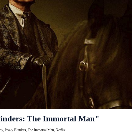
linders: The Immortal Man"
phy,
Peaky Blinders,
The Immortal Man,
Netflix