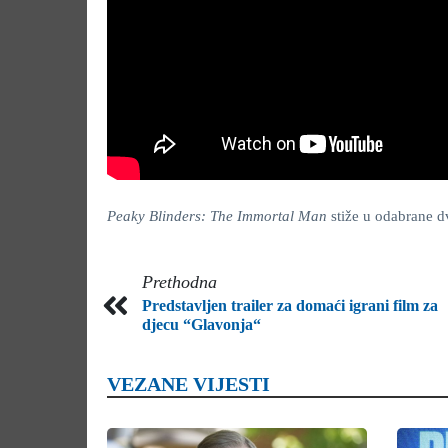
Peaky Blinders: The Immortal Man
stiže u odabrane d
Prethodna
Predstavljen trailer za domaći igrani film za
djecu “Glavonja“
VEZANE VIJESTI