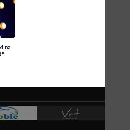
ad na
2"