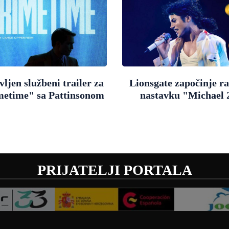
ljen službeni trailer za
Lionsgate započinje r
metime" sa Pattinsonom
nastavku "Michael 
PRIJATELJI PORTALA