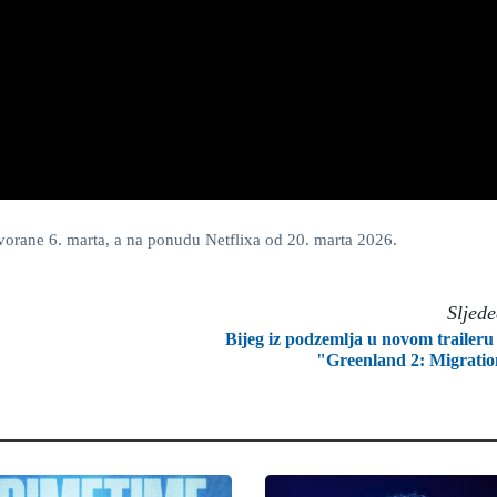
vorane 6. marta, a na ponudu Netflixa od 20. marta 2026.
Sljed
Bijeg iz podzemlja u novom traileru
"Greenland 2: Migrati