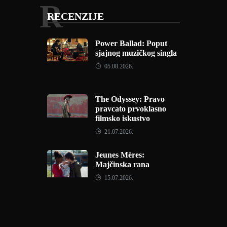
R
RECENZIJE
Power Ballad: Poput
sjajnog muzičkog singla
05.08.2026.
The Odyssey: Pravo
pravcato prvoklasno
filmsko iskustvo
21.07.2026.
Jeunes Mères:
Majčinska rana
15.07.2026.