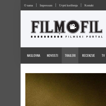
O nama
Impressum
Uvjeti korištenja
Kontakt
NASLOVNA
NOVOSTI
TRAILERI
RECENZIJE
TV