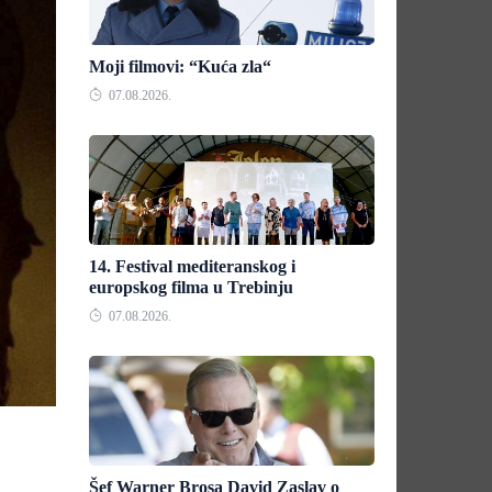
Moji filmovi: “Kuća zla“
07.08.2026.
14. Festival mediteranskog i
europskog filma u Trebinju
07.08.2026.
Šef Warner Brosa David Zaslav o