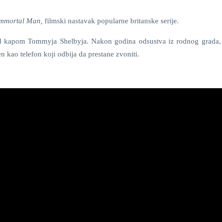
 Immortal Man,
filmski nastavak popularne britanske serije.
 pod kapom Tommyja Shelbyja. Nakon godina odsustva iz rodnog grad
n kao telefon koji odbija da prestane zvoniti.