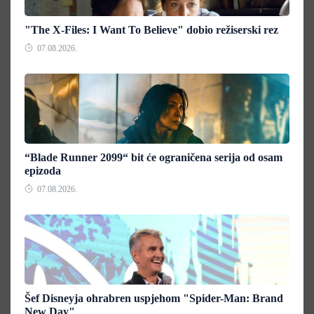
"The X-Files: I Want To Believe" dobio režiserski rez
07.08.2026.
“Blade Runner 2099“ bit će ograničena serija od osam
epizoda
07.08.2026.
Šef Disneyja ohrabren uspjehom "Spider-Man: Brand
New Day"