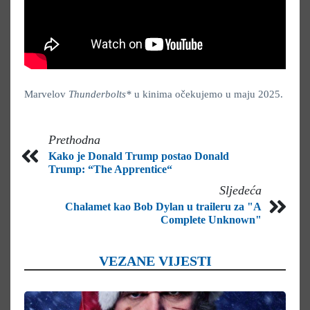
Marvelov
Thunderbolts*
u kinima očekujemo u maju 2025.
Prethodna
Kako je Donald Trump postao Donald
Trump: “The Apprentice“
Sljedeća
Chalamet kao Bob Dylan u traileru za "A
Complete Unknown"
VEZANE VIJESTI