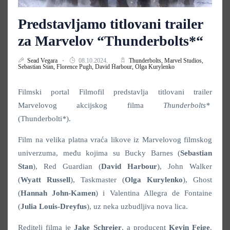
Predstavljamo titlovani trailer
za Marvelov “Thunderbolts*“
Sead Vegara
08.10.2024.
Thunderbolts,
Marvel Studios,
Sebastian Stan,
Florence Pugh,
David Harbour,
Olga Kurylenko
Filmski portal Filmofil predstavlja titlovani trailer
Marvelovog akcijskog filma
Thunderbolts*
(Thunderbolti
*
).
Film na velika platna vraća likove iz Marvelovog filmskog
univerzuma, među kojima su Bucky Barnes (
Sebastian
Stan
), Red Guardian (
David Harbour
), John Walker
(
Wyatt Russell
), Taskmaster (
Olga Kurylenko
), Ghost
(
Hannah John-Kamen
) i Valentina Allegra de Fontaine
(
Julia Louis-Dreyfus
), uz neka uzbudljiva nova lica.
Reditelj filma je
Jake Schreier
, a producent
Kevin Feige
.