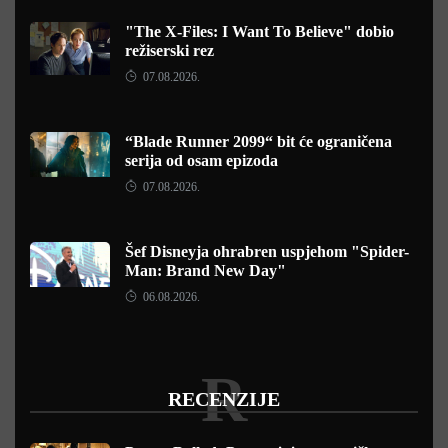
"The X-Files: I Want To Believe" dobio
režiserski rez
07.08.2026.
“Blade Runner 2099“ bit će ograničena
serija od osam epizoda
07.08.2026.
Šef Disneyja ohrabren uspjehom "Spider-
Man: Brand New Day"
06.08.2026.
R
RECENZIJE